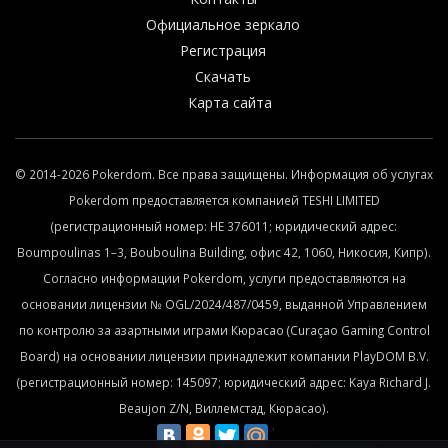
Официальное зеркало
Регистрация
Скачать
Карта сайта
© 2014-2026 Pokerdom. Все права защищены. Информация об услугах
Pokerdom предоставляется компанией TESHI LIMITED
(регистрационный номер: HE 376011; юридический адрес:
Boumpoulinas 1–3, Bouboulina Building, офис 42, 1060, Никосия, Кипр).
Согласно информации Pokerdom, услуги предоставляются на
основании лицензии № OGL/2024/487/0459, выданной Управлением
по контролю за азартными играми Кюрасао (Curaçao Gaming Control
Board) на основании лицензии принадлежит компании PlayDOM B.V.
(регистрационный номер: 145097; юридический адрес: Kaya Richard J.
Beaujon Z/N, Виллемстад, Кюрасао).