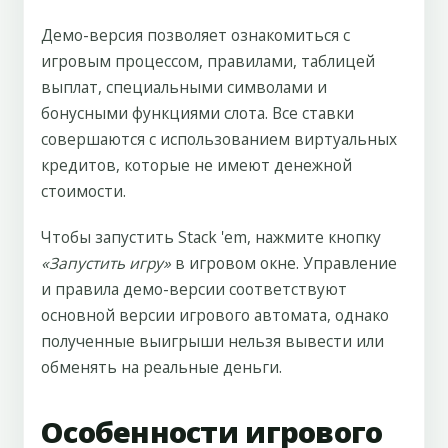
Демо-версия позволяет ознакомиться с
игровым процессом, правилами, таблицей
выплат, специальными символами и
бонусными функциями слота. Все ставки
совершаются с использованием виртуальных
кредитов, которые не имеют денежной
стоимости.
Чтобы запустить Stack 'em, нажмите кнопку
«Запустить игру»
в игровом окне. Управление
и правила демо-версии соответствуют
основной версии игрового автомата, однако
полученные выигрыши нельзя вывести или
обменять на реальные деньги.
Особенности игрового