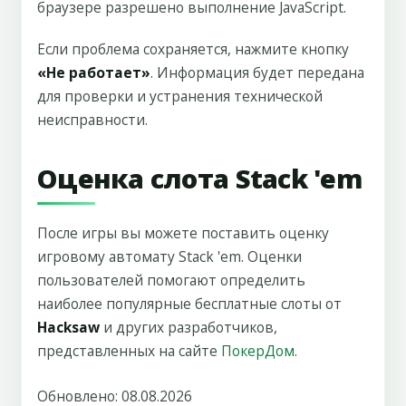
браузере разрешено выполнение JavaScript.
Если проблема сохраняется, нажмите кнопку
«Не работает»
. Информация будет передана
для проверки и устранения технической
неисправности.
Оценка слота Stack 'em
После игры вы можете поставить оценку
игровому автомату Stack 'em. Оценки
пользователей помогают определить
наиболее популярные бесплатные слоты от
Hacksaw
и других разработчиков,
представленных на сайте
ПокерДом
.
Обновлено:
08.08.2026