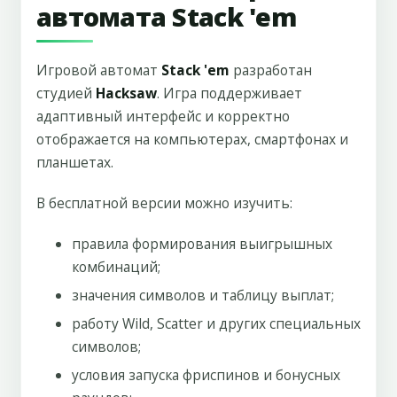
автомата Stack 'em
Игровой автомат
Stack 'em
разработан
студией
Hacksaw
. Игра поддерживает
адаптивный интерфейс и корректно
отображается на компьютерах, смартфонах и
планшетах.
В бесплатной версии можно изучить:
правила формирования выигрышных
комбинаций;
значения символов и таблицу выплат;
работу Wild, Scatter и других специальных
символов;
условия запуска фриспинов и бонусных