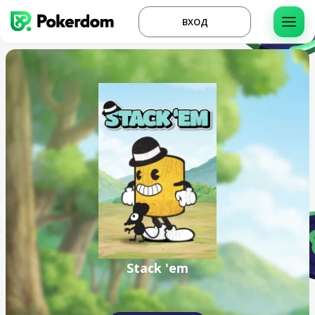
ВХОД
Stack 'em