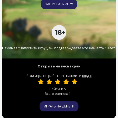
ЗАПУСТИТЬ ИГРУ
Нажимая "Запустить игру", вы подтверждаете что Вам есть 18 лет.
Открыть на весь экран
Если игра не работает, нажмите
сюда
Рейтинг
5
Всего оценок:
1
ИГРАТЬ НА ДЕНЬГИ