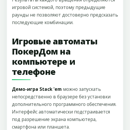
игровой системой, поэтому предыдущие
раунды не позволяют достоверно предсказать
последующие комбинации.
Игровые автоматы
ПокерДом на
компьютере и
телефоне
Демо-игра Stack 'em
можно запускать
непосредственно в браузере без установки
дополнительного программного обеспечения.
Интерфейс автоматически подстраивается
под разрешение экрана компьютера,
смартфона или планшета.