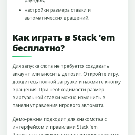
раундов;
настройки размера ставки и
автоматических вращений.
Как играть в Stack 'em
бесплатно?
Для запуска слота не требуется создавать
аккаунт или вносить депозит. Откройте игру,
дождитесь полной загрузки и нажмите кнопку
вращения. При необходимости размер
виртуальной ставки можно изменить в
панели управления игрового автомата.
Демо-режим подходит для знакомства с
интерфейсом и правилами Stack 'em.
Результаты каждого вращения определяются