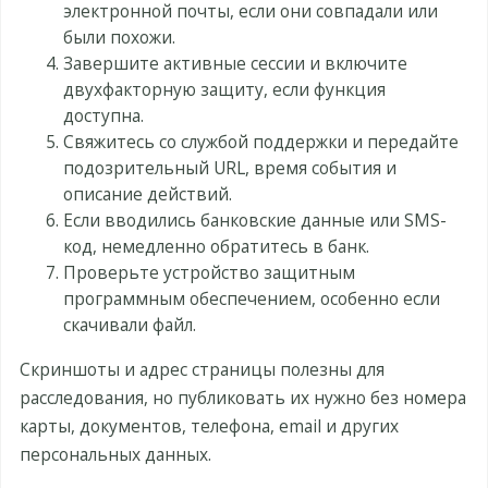
электронной почты, если они совпадали или
были похожи.
Завершите активные сессии и включите
двухфакторную защиту, если функция
доступна.
Свяжитесь со службой поддержки и передайте
подозрительный URL, время события и
описание действий.
Если вводились банковские данные или SMS-
код, немедленно обратитесь в банк.
Проверьте устройство защитным
программным обеспечением, особенно если
скачивали файл.
Скриншоты и адрес страницы полезны для
расследования, но публиковать их нужно без номера
карты, документов, телефона, email и других
персональных данных.