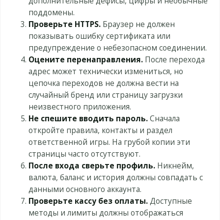
дополнительные дефисы, цифры и необычные
поддомены.
Проверьте HTTPS.
Браузер не должен
показывать ошибку сертификата или
предупреждение о небезопасном соединении.
Оцените перенаправления.
После перехода
адрес может технически измениться, но
цепочка переходов не должна вести на
случайный бренд или страницу загрузки
неизвестного приложения.
Не спешите вводить пароль.
Сначала
откройте правила, контакты и раздел
ответственной игры. На грубой копии эти
страницы часто отсутствуют.
После входа сверьте профиль.
Никнейм,
валюта, баланс и история должны совпадать с
данными основного аккаунта.
Проверьте кассу без оплаты.
Доступные
методы и лимиты должны отображаться