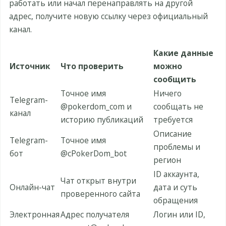
работать или начал перенаправлять на другой
адрес, получите новую ссылку через официальный
канал.
Какие данные
Источник
Что проверить
можно
сообщить
Точное имя
Ничего
Telegram-
@pokerdom_com и
сообщать не
канал
историю публикаций
требуется
Описание
Telegram-
Точное имя
проблемы и
бот
@cPokerDom_bot
регион
ID аккаунта,
Чат открыт внутри
Онлайн-чат
дата и суть
проверенного сайта
обращения
Электронная
Адрес получателя
Логин или ID,