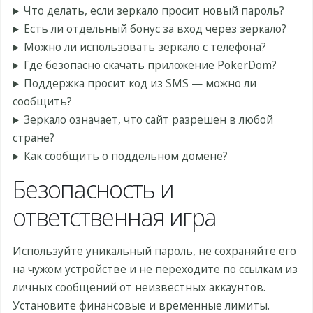
Что делать, если зеркало просит новый пароль?
Есть ли отдельный бонус за вход через зеркало?
Можно ли использовать зеркало с телефона?
Где безопасно скачать приложение PokerDom?
Поддержка просит код из SMS — можно ли
сообщить?
Зеркало означает, что сайт разрешен в любой
стране?
Как сообщить о поддельном домене?
Безопасность и
ответственная игра
Используйте уникальный пароль, не сохраняйте его
на чужом устройстве и не переходите по ссылкам из
личных сообщений от неизвестных аккаунтов.
Установите финансовые и временные лимиты.