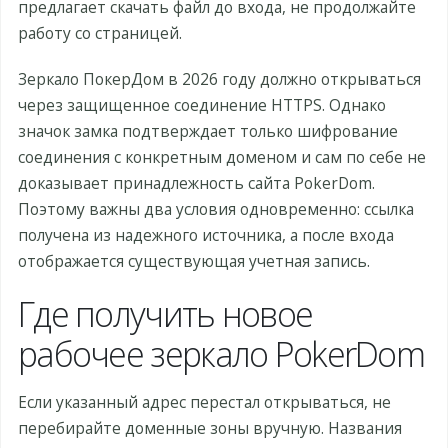
предлагает скачать файл до входа, не продолжайте
работу со страницей.
Зеркало ПокерДом в 2026 году должно открываться
через защищенное соединение HTTPS. Однако
значок замка подтверждает только шифрование
соединения с конкретным доменом и сам по себе не
доказывает принадлежность сайта PokerDom.
Поэтому важны два условия одновременно: ссылка
получена из надежного источника, а после входа
отображается существующая учетная запись.
Где получить новое
рабочее зеркало PokerDom
Если указанный адрес перестал открываться, не
перебирайте доменные зоны вручную. Названия