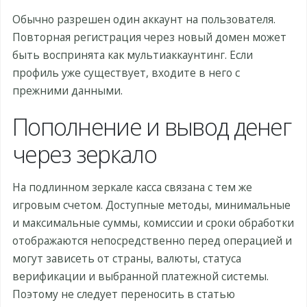
Обычно разрешен один аккаунт на пользователя.
Повторная регистрация через новый домен может
быть воспринята как мультиаккаунтинг. Если
профиль уже существует, входите в него с
прежними данными.
Пополнение и вывод денег
через зеркало
На подлинном зеркале касса связана с тем же
игровым счетом. Доступные методы, минимальные
и максимальные суммы, комиссии и сроки обработки
отображаются непосредственно перед операцией и
могут зависеть от страны, валюты, статуса
верификации и выбранной платежной системы.
Поэтому не следует переносить в статью