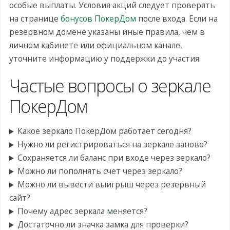
особые выплаты. Условия акций следует проверять
на странице
бонусов ПокерДом
после входа. Если на
резервном домене указаны иные правила, чем в
личном кабинете или официальном канале,
уточните информацию у поддержки до участия.
Частые вопросы о зеркале
ПокерДом
Какое зеркало ПокерДом работает сегодня?
Нужно ли регистрироваться на зеркале заново?
Сохраняется ли баланс при входе через зеркало?
Можно ли пополнять счет через зеркало?
Можно ли вывести выигрыш через резервный
сайт?
Почему адрес зеркала меняется?
Достаточно ли значка замка для проверки?