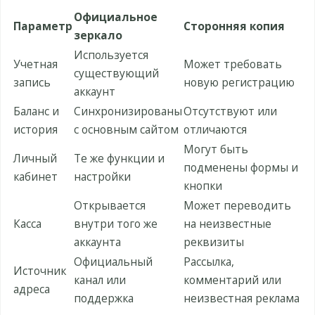
Официальное
Параметр
Сторонняя копия
зеркало
Используется
Учетная
Может требовать
существующий
запись
новую регистрацию
аккаунт
Баланс и
Синхронизированы
Отсутствуют или
история
с основным сайтом
отличаются
Могут быть
Личный
Те же функции и
подменены формы и
кабинет
настройки
кнопки
Открывается
Может переводить
Касса
внутри того же
на неизвестные
аккаунта
реквизиты
Официальный
Рассылка,
Источник
канал или
комментарий или
адреса
поддержка
неизвестная реклама