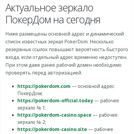
Актуальное зеркало
ПокерДом на сегодня
Ниже размещены основной адрес и динамический
список известных зеркал PokerDom. Несколько
резервных ссылок повышают вероятность быстрого
входа, если отдельный адрес временно недоступен.
При этом даже ранее рабочий домен необходимо
проверять перед авторизацией.
https://pokerdom.com
— основной адрес
ПокерДом;
https://pokerdom-official.today
— рабочее
зеркало № 1;
https://pokerdom-casino.space
— рабочее
зеркало № 2;
https://pokerdom-casino.site
— рабочее