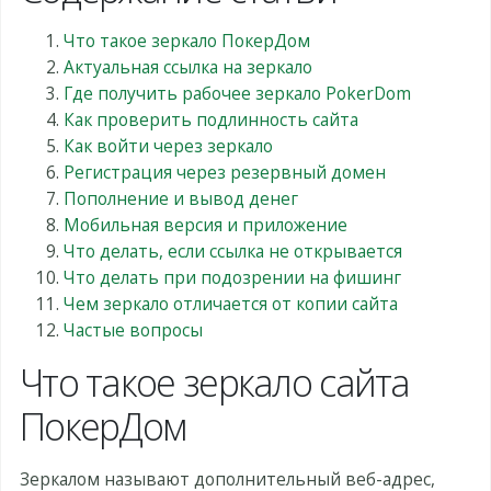
Что такое зеркало ПокерДом
Актуальная ссылка на зеркало
Где получить рабочее зеркало PokerDom
Как проверить подлинность сайта
Как войти через зеркало
Регистрация через резервный домен
Пополнение и вывод денег
Мобильная версия и приложение
Что делать, если ссылка не открывается
Что делать при подозрении на фишинг
Чем зеркало отличается от копии сайта
Частые вопросы
Что такое зеркало сайта
ПокерДом
Зеркалом называют дополнительный веб-адрес,