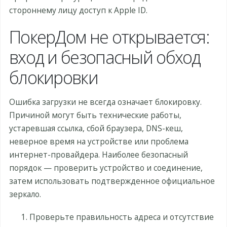
стороннему лицу доступ к Apple ID.
ПокерДом не открывается:
вход и безопасный обход
блокировки
Ошибка загрузки не всегда означает блокировку.
Причиной могут быть технические работы,
устаревшая ссылка, сбой браузера, DNS-кеш,
неверное время на устройстве или проблема
интернет-провайдера. Наиболее безопасный
порядок — проверить устройство и соединение,
затем использовать подтвержденное официальное
зеркало.
Проверьте правильность адреса и отсутствие