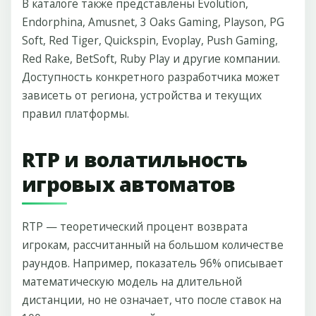
В каталоге также представлены Evolution,
Endorphina, Amusnet, 3 Oaks Gaming, Playson, PG
Soft, Red Tiger, Quickspin, Evoplay, Push Gaming,
Red Rake, BetSoft, Ruby Play и другие компании.
Доступность конкретного разработчика может
зависеть от региона, устройства и текущих
правил платформы.
RTP и волатильность
игровых автоматов
RTP — теоретический процент возврата
игрокам, рассчитанный на большом количестве
раундов. Например, показатель 96% описывает
математическую модель на длительной
дистанции, но не означает, что после ставок на