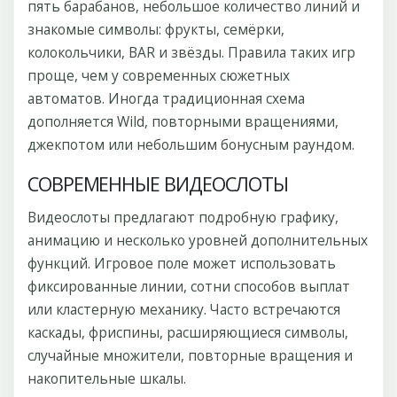
пять барабанов, небольшое количество линий и
знакомые символы: фрукты, семёрки,
колокольчики, BAR и звёзды. Правила таких игр
проще, чем у современных сюжетных
автоматов. Иногда традиционная схема
дополняется Wild, повторными вращениями,
джекпотом или небольшим бонусным раундом.
СОВРЕМЕННЫЕ ВИДЕОСЛОТЫ
Видеослоты предлагают подробную графику,
анимацию и несколько уровней дополнительных
функций. Игровое поле может использовать
фиксированные линии, сотни способов выплат
или кластерную механику. Часто встречаются
каскады, фриспины, расширяющиеся символы,
случайные множители, повторные вращения и
накопительные шкалы.