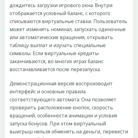
дождитесь загрузки игрового окна. Внутри
отображается условный баланс, с которого
списываются виртуальные ставки. Пользователь
может изменять номинал, запускать одиночные
или автоматические вращения, открывать
таблицу выплат и изучать специальные
символы. Если виртуальные кредиты
заканчиваются, во многих играх баланс
восстанавливается после перезапуска.
Демонстрационная версия воспроизводит
интерфейс и основные правила
соответствующего автомата. Она позволяет
проверить расположение кнопок, скорость
вращений, особенности анимации и условия
запуска бонусов. При этом виртуальный
выигрыш нельзя обменять на деньги, перевести