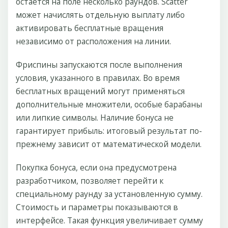
остаётся на поле несколько раундов. Scatter
может начислять отдельную выплату либо
активировать бесплатные вращения
независимо от расположения на линии.
Фриспины запускаются после выполнения
условия, указанного в правилах. Во время
бесплатных вращений могут применяться
дополнительные множители, особые барабаны
или липкие символы. Наличие бонуса не
гарантирует прибыль: итоговый результат по-
прежнему зависит от математической модели.
Покупка бонуса, если она предусмотрена
разработчиком, позволяет перейти к
специальному раунду за установленную сумму.
Стоимость и параметры показываются в
интерфейсе. Такая функция увеличивает сумму