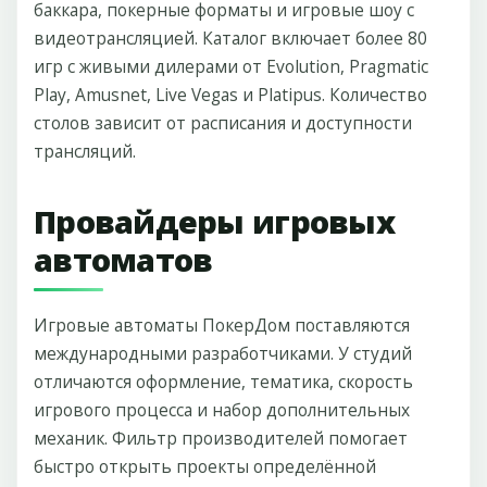
баккара, покерные форматы и игровые шоу с
видеотрансляцией. Каталог включает более 80
игр с живыми дилерами от Evolution, Pragmatic
Play, Amusnet, Live Vegas и Platipus. Количество
столов зависит от расписания и доступности
трансляций.
Провайдеры игровых
автоматов
Игровые автоматы ПокерДом поставляются
международными разработчиками. У студий
отличаются оформление, тематика, скорость
игрового процесса и набор дополнительных
механик. Фильтр производителей помогает
быстро открыть проекты определённой