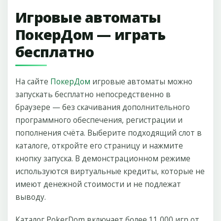
Игровые автоматы
ПокерДом — играть
бесплатно
На сайте
ПокерДом
игровые автоматы можно
запускать бесплатно непосредственно в
браузере — без скачивания дополнительного
программного обеспечения, регистрации и
пополнения счёта. Выберите подходящий слот в
каталоге, откройте его страницу и нажмите
кнопку запуска. В демонстрационном режиме
используются виртуальные кредиты, которые не
имеют денежной стоимости и не подлежат
выводу.
Каталог PokerDom включает более 11 000 игр от