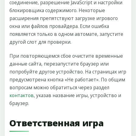
соединение, разрешение JavaScript и настройки
блокировщика содержимого. Некоторые
расширения препятствуют загрузке игрового
окна или файлов провайдера. Если ошибка
появляется только в одном автомате, запустите
другой слот для проверки.
При повторяющемся сбое очистите временные
данные сайта, перезапустите браузер или
попробуйте другое устройство. На страницах игр
предусмотрена кнопка «Не работает». По общим
вопросам можно обратиться через раздел
контактов
, указав название игры, устройство и
браузер.
Ответственная игра