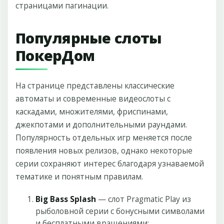
страницами пагинации.
Популярные слоты
ПокерДом
На странице представлены классические
автоматы и современные видеослоты с
каскадами, множителями, фриспинами,
джекпотами и дополнительными раундами.
Популярность отдельных игр меняется после
появления новых релизов, однако некоторые
серии сохраняют интерес благодаря узнаваемой
тематике и понятным правилам.
Big Bass Splash
— слот Pragmatic Play из
рыболовной серии с бонусными символами
и бесплатными вращениями;