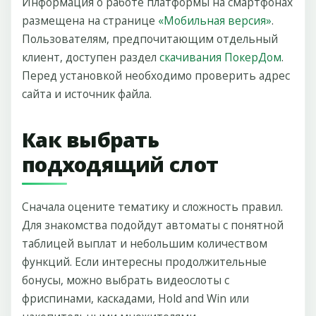
Информация о работе платформы на смартфонах
размещена на странице
«Мобильная версия»
.
Пользователям, предпочитающим отдельный
клиент, доступен раздел
скачивания ПокерДом
.
Перед установкой необходимо проверить адрес
сайта и источник файла.
Как выбрать
подходящий слот
Сначала оцените тематику и сложность правил.
Для знакомства подойдут автоматы с понятной
таблицей выплат и небольшим количеством
функций. Если интересны продолжительные
бонусы, можно выбрать видеослоты с
фриспинами, каскадами, Hold and Win или