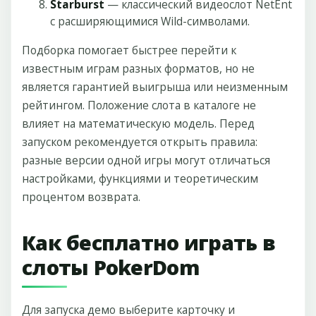
Starburst
— классический видеослот NetEnt
с расширяющимися Wild-символами.
Подборка помогает быстрее перейти к
известным играм разных форматов, но не
является гарантией выигрыша или неизменным
рейтингом. Положение слота в каталоге не
влияет на математическую модель. Перед
запуском рекомендуется открыть правила:
разные версии одной игры могут отличаться
настройками, функциями и теоретическим
процентом возврата.
Как бесплатно играть в
слоты PokerDom
Для запуска демо выберите карточку и