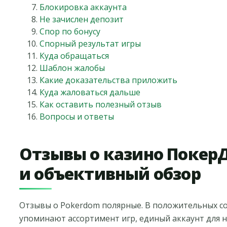
Блокировка аккаунта
Не зачислен депозит
Спор по бонусу
Спорный результат игры
Куда обращаться
Шаблон жалобы
Какие доказательства приложить
Куда жаловаться дальше
Как оставить полезный отзыв
Вопросы и ответы
Отзывы о казино Покер
и объективный обзор
Отзывы о Pokerdom полярные. В положительных с
упоминают ассортимент игр, единый аккаунт для н