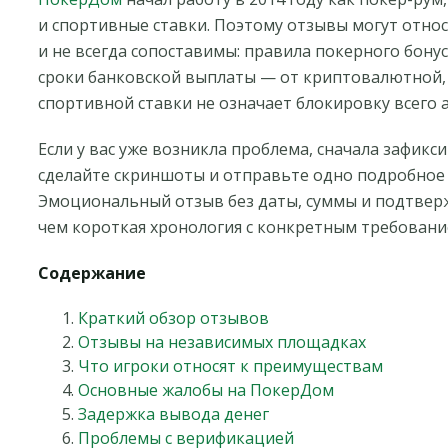
и спортивные ставки. Поэтому отзывы могут отно
и не всегда сопоставимы: правила покерного бонус
сроки банковской выплаты — от криптовалютной,
спортивной ставки не означает блокировку всего а
Если у вас уже возникла проблема, сначала зафикс
сделайте скриншоты и отправьте одно подробное
Эмоциональный отзыв без даты, суммы и подтвер
чем короткая хронология с конкретным требовани
Содержание
Краткий обзор отзывов
Отзывы на независимых площадках
Что игроки относят к преимуществам
Основные жалобы на ПокерДом
Задержка вывода денег
Проблемы с верификацией