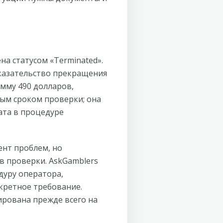
на статусом «Terminated».
оказательство прекращения
умму 490 долларов,
ным сроком проверки; она
ата в процедуре
ент проблем, но
в проверки. AskGamblers
дуру оператора,
кретное требование.
ирована прежде всего на