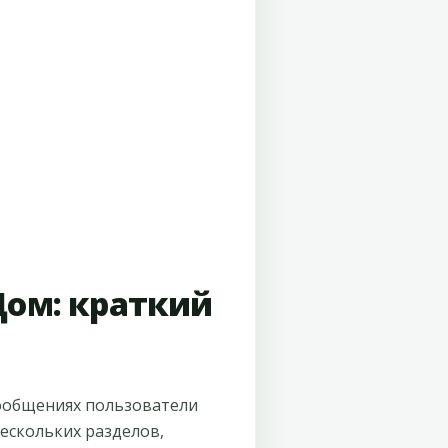
Дом: краткий
ообщениях пользователи
ескольких разделов,