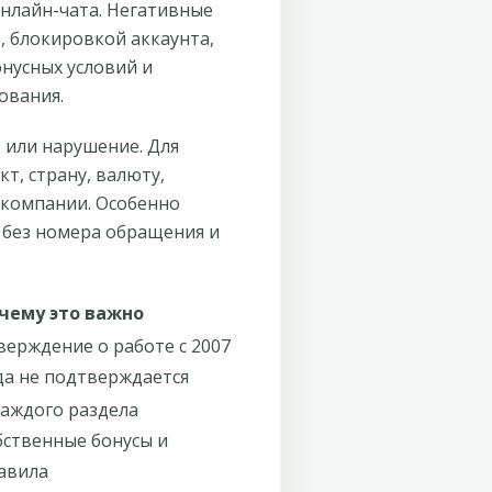
нлайн-чата. Негативные
, блокировкой аккаунта,
нусных условий и
ования.
о или нарушение. Для
т, страну, валюту,
 компании. Особенно
 без номера обращения и
чему это важно
верждение о работе с 2007
да не подтверждается
каждого раздела
бственные бонусы и
авила