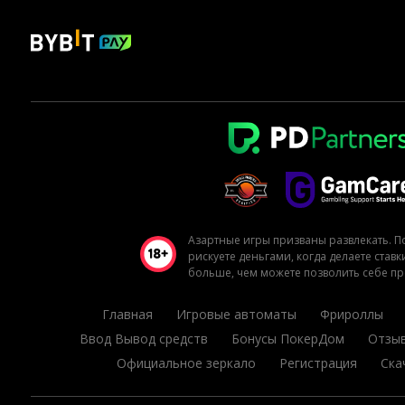
Азартные игры призваны развлекать. П
рискуете деньгами, когда делаете ставки
больше, чем можете позволить себе пр
Главная
Игровые автоматы
Фрироллы
Ввод Вывод средств
Бонусы ПокерДом
Отзыв
Официальное зеркало
Регистрация
Ска