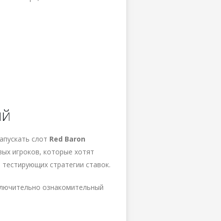
ий
апускать слот
Red Baron
вых игроков, которые хотят
 тестирующих стратегии ставок.
сключительно ознакомительный