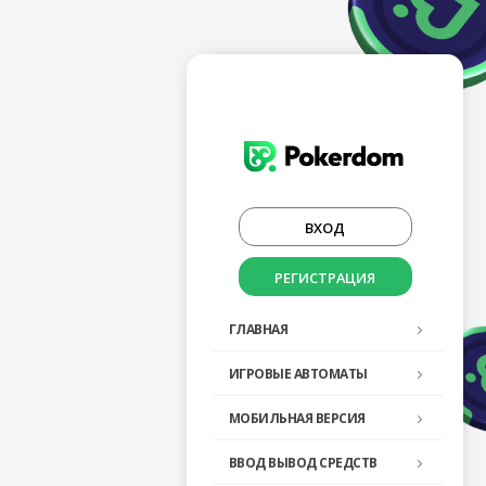
ВХОД
РЕГИСТРАЦИЯ
ГЛАВНАЯ
ИГРОВЫЕ АВТОМАТЫ
МОБИЛЬНАЯ ВЕРСИЯ
ВВОД ВЫВОД СРЕДСТВ