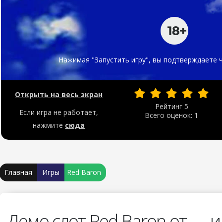
Нажимая "Запустить игру", вы подтверждаете ч
Открыть на весь экран
Рейтинг
5
Если игра не работает,
Всего оценок:
1
нажмите
сюда
Главная
Игры
Red Baron
Демо слот Red Baron от — и