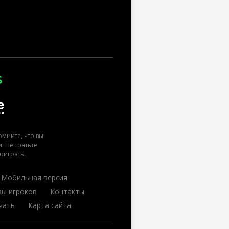
омните, что вы
. Не тратьте
оиграть.
Мобильная версия
ы игроков
Контакты
чать
Карта сайта