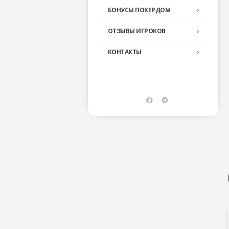
БОНУСЫ ПОКЕРДОМ
ОТЗЫВЫ ИГРОКОВ
КОНТАКТЫ