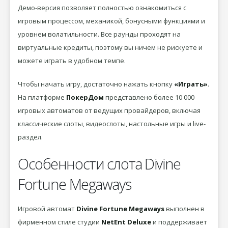
Демо-версия позволяет полностью ознакомиться с
игровым процессом, механикой, бонусными функциями и
уровнем волатильности. Все раунды проходят на
виртуальные кредиты, поэтому вы ничем не рискуете и
можете играть в удобном темпе.
Чтобы начать игру, достаточно нажать кнопку
«Играть»
.
На платформе
ПокерДом
представлено более 10 000
игровых автоматов от ведущих провайдеров, включая
классические слоты, видеослоты, настольные игры и live-
раздел.
Особенности слота Divine
Fortune Megaways
Игровой автомат
Divine Fortune Megaways
выполнен в
фирменном стиле студии
NetEnt Deluxe
и поддерживает