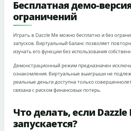
Бесплатная демо-версия
ограничений
Играть в Dazzle Me можно бесплатно и без огран
запусков. Виртуальный баланс позволяет повторн
изучать его функции без использования собственн
Демонстрационный режим предназначен исключи
ознакомления. Виртуальные выигрыши не подлежа
реальные деньги доступна только совершенноле
связана с риском финансовых потерь.
Что делать, если Dazzle
запускается?