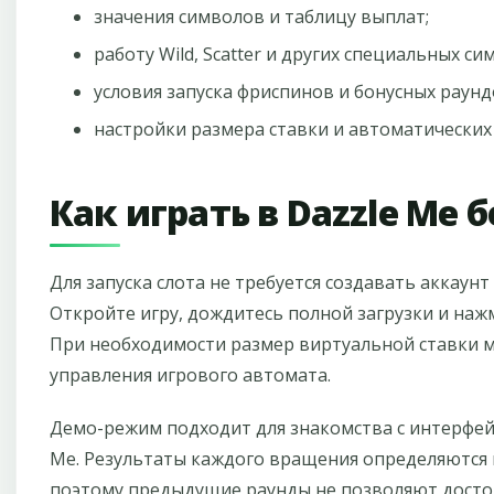
значения символов и таблицу выплат;
работу Wild, Scatter и других специальных си
условия запуска фриспинов и бонусных раунд
настройки размера ставки и автоматических
Как играть в Dazzle Me 
Для запуска слота не требуется создавать аккаунт
Откройте игру, дождитесь полной загрузки и наж
При необходимости размер виртуальной ставки 
управления игрового автомата.
Демо-режим подходит для знакомства с интерфей
Me. Результаты каждого вращения определяются 
поэтому предыдущие раунды не позволяют досто