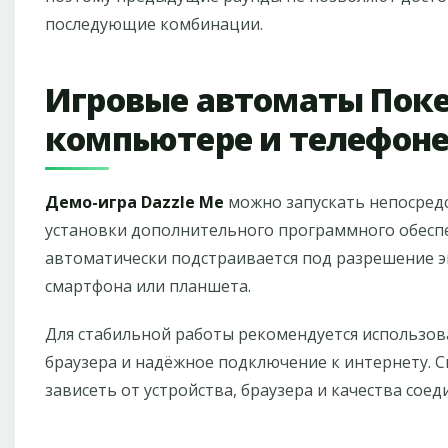
последующие комбинации.
Игровые автоматы Пок
компьютере и телефон
Демо-игра Dazzle Me
можно запускать непосредс
установки дополнительного программного обесп
автоматически подстраивается под разрешение 
смартфона или планшета.
Для стабильной работы рекомендуется использо
браузера и надёжное подключение к интернету. С
зависеть от устройства, браузера и качества соед