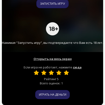
ЗАПУСТИТЬ ИГРУ
Нажимая "Запустить игру", вы подтверждаете что Вам есть 18 лет.
Открыть на весь экран
Если игра не работает, нажмите
сюда
Рейтинг
5
Всего оценок:
1
ИГРАТЬ НА ДЕНЬГИ