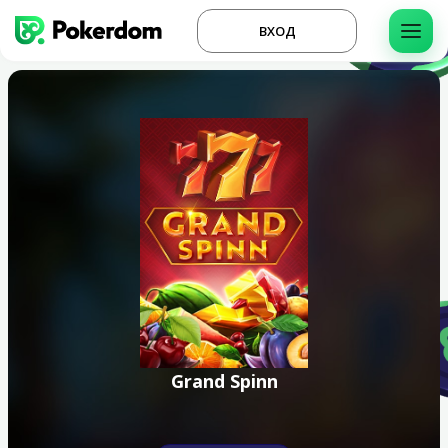
ВХОД
Grand Spinn