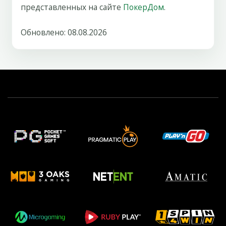
представленных на сайте
ПокерДом
.
Обновлено:
08.08.2026