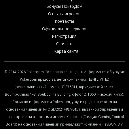
Бонусы ПокерДом
Отзывы игроков
Контакты
Официальное зеркало
Регистрация
Скачать
Карта сайта
© 2014-2026 Pokerdom. Все права защищены. Информация об услугах
Pokerdom предоставляется компанией TESHI LIMITED
(регистрационный номер: HE 376011; юридический адрес:
Boumpoulinas 1–3, Bouboulina Building, офис 42, 1060, Никосия, Кипр).
Согласно информации Pokerdom, услуги предоставляются на
основании лицензии № OGL/2024/487/0459, выданной Управлением
по контролю за азартными играми Кюрасао (Curaçao Gaming Control
Board) на основании лицензии принадлежит компании PlayDOM B.V.