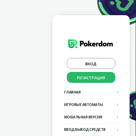
ВХОД
РЕГИСТРАЦИЯ
ГЛАВНАЯ
ИГРОВЫЕ АВТОМАТЫ
МОБИЛЬНАЯ ВЕРСИЯ
ВВОД ВЫВОД СРЕДСТВ