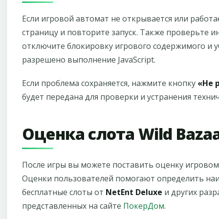
Если игровой автомат не открывается или работа
страницу и повторите запуск. Также проверьте и
отключите блокировку игрового содержимого и уб
разрешено выполнение JavaScript.
Если проблема сохраняется, нажмите кнопку
«Не 
будет передана для проверки и устранения техни
Оценка слота Wild Baza
После игры вы можете поставить оценку игровому
Оценки пользователей помогают определить на
бесплатные слоты от
NetEnt Deluxe
и других разр
представленных на сайте
ПокерДом
.