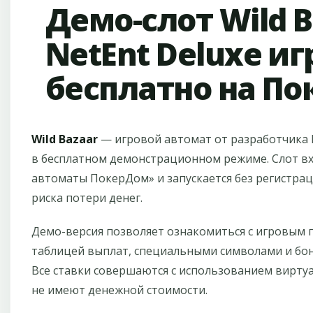
Демо-слот Wild B
NetEnt Deluxe иг
бесплатно на П
Wild Bazaar
— игровой автомат от разработчика N
в бесплатном демонстрационном режиме. Слот вх
автоматы ПокерДом» и запускается без регистрац
риска потери денег.
Демо-версия позволяет ознакомиться с игровым 
таблицей выплат, специальными символами и бо
Все ставки совершаются с использованием вирту
не имеют денежной стоимости.