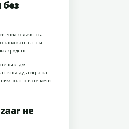
 без
ничения количества
о запускать слот и
ых средств.
тельно для
т выводу, а игра на
тним пользователям и
zaar не