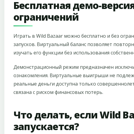
Бесплатная демо-версия
ограничений
Играть в Wild Bazaar можно бесплатно и без огра
запусков. Виртуальный баланс позволяет повторн
изучать его функции без использования собственн
Демонстрационный режим предназначен исключи
ознакомления. Виртуальные выигрыши не подлежа
реальные деньги доступна только совершенноле
связана с риском финансовых потерь.
Что делать, если Wild Ba
запускается?