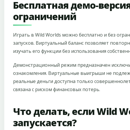
Бесплатная демо-версия
ограничений
Играть в Wild Worlds можно бесплатно и без огра
запусков. Виртуальный баланс позволяет повторн
изучать его функции без использования собственн
Демонстрационный режим предназначен исключи
ознакомления. Виртуальные выигрыши не подлежа
реальные деньги доступна только совершенноле
связана с риском финансовых потерь.
Что делать, если Wild Wo
запускается?