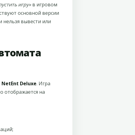
пустить игру»
в игровом
тствуют основной версии
 нельзя вывести или
автомата
й
NetEnt Deluxe
. Игра
о отображается на
аций;