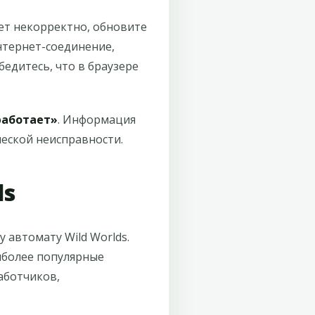
ет некорректно, обновите
нтернет-соединение,
едитесь, что в браузере
работает»
. Информация
ческой неисправности.
ds
 автомату Wild Worlds.
иболее популярные
аботчиков,