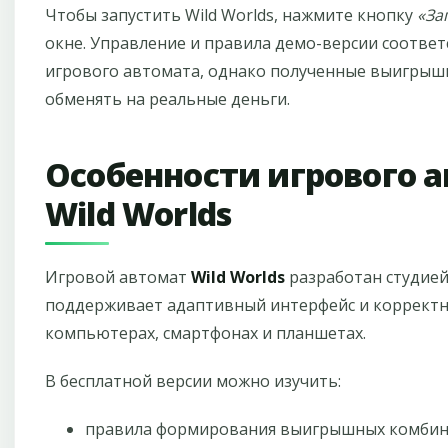
Чтобы запустить Wild Worlds, нажмите кнопку
«За
окне. Управление и правила демо-версии соотве
игрового автомата, однако полученные выигрыши
обменять на реальные деньги.
Особенности игрового 
Wild Worlds
Игровой автомат
Wild Worlds
разработан студие
поддерживает адаптивный интерфейс и корректн
компьютерах, смартфонах и планшетах.
В бесплатной версии можно изучить:
правила формирования выигрышных комбин