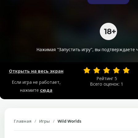
Нажимая "Запустить игру", вы подтверждаете ч
Открыть на весь экран
Рейтинг
5
Если игра не работает,
Всего оценок:
1
нажмите
сюда
Главная
Игры
Wild Worlds