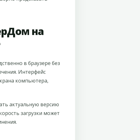
ерДом на
е
ственно в браузере без
ечения. Интерфейс
экрана компьютера,
вать актуальную версию
корость загрузки может
инения.