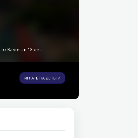
то Вам есть 18 лет.
ИГРАТЬ НА ДЕНЬГИ