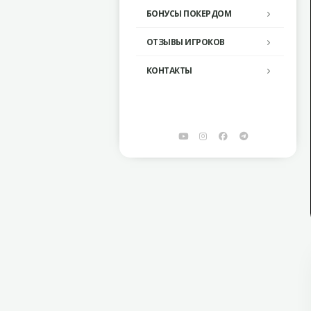
БОНУСЫ ПОКЕРДОМ
ОТЗЫВЫ ИГРОКОВ
КОНТАКТЫ