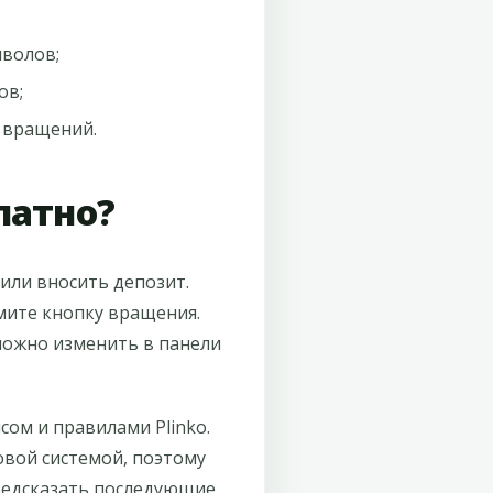
мволов;
ов;
 вращений.
платно?
 или вносить депозит.
мите кнопку вращения.
можно изменить в панели
ом и правилами Plinko.
вой системой, поэтому
редсказать последующие