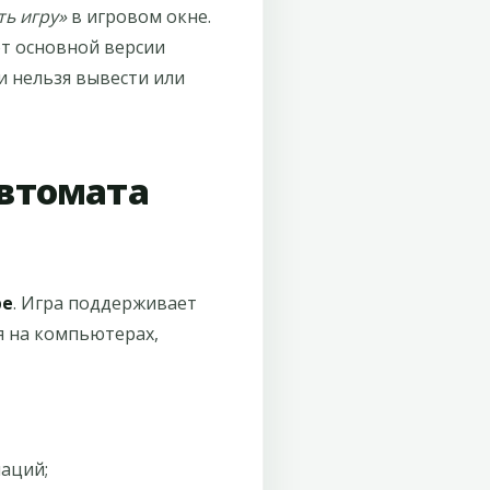
ть игру»
в игровом окне.
т основной версии
 нельзя вывести или
автомата
be
. Игра поддерживает
я на компьютерах,
аций;