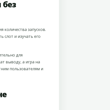
 без
ия количества запусков.
ь слот и изучать его
тельно для
т выводу, а игра на
тним пользователям и
не