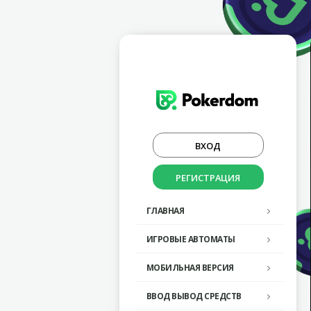
ВХОД
РЕГИСТРАЦИЯ
ГЛАВНАЯ
ИГРОВЫЕ АВТОМАТЫ
МОБИЛЬНАЯ ВЕРСИЯ
ВВОД ВЫВОД СРЕДСТВ