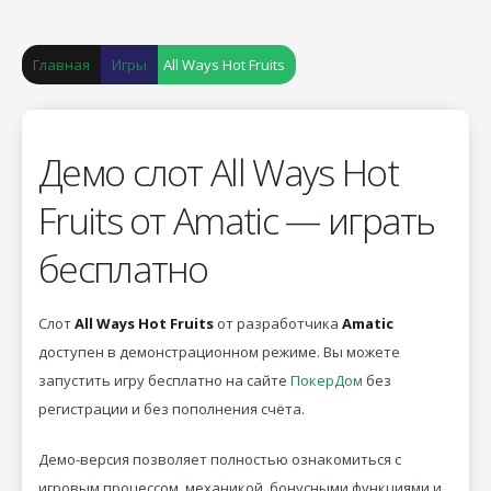
Главная
Игры
All Ways Hot Fruits
Демо слот All Ways Hot
Fruits от Amatic — играть
бесплатно
Слот
All Ways Hot Fruits
от разработчика
Amatic
доступен в демонстрационном режиме. Вы можете
запустить игру бесплатно на сайте
ПокерДом
без
регистрации и без пополнения счёта.
Демо-версия позволяет полностью ознакомиться с
игровым процессом, механикой, бонусными функциями и