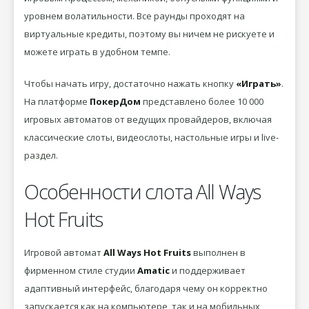
уровнем волатильности. Все раунды проходят на
виртуальные кредиты, поэтому вы ничем не рискуете и
можете играть в удобном темпе.
Чтобы начать игру, достаточно нажать кнопку
«Играть»
.
На платформе
ПокерДом
представлено более 10 000
игровых автоматов от ведущих провайдеров, включая
классические слоты, видеослоты, настольные игры и live-
раздел.
Особенности слота All Ways
Hot Fruits
Игровой автомат
All Ways Hot Fruits
выполнен в
фирменном стиле студии
Amatic
и поддерживает
адаптивный интерфейс, благодаря чему он корректно
запускается как на компьютере, так и на мобильных