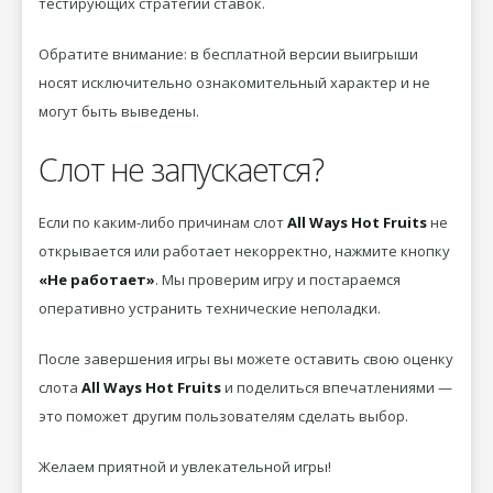
тестирующих стратегии ставок.
Обратите внимание: в бесплатной версии выигрыши
носят исключительно ознакомительный характер и не
могут быть выведены.
Слот не запускается?
Если по каким-либо причинам слот
All Ways Hot Fruits
не
открывается или работает некорректно, нажмите кнопку
«Не работает»
. Мы проверим игру и постараемся
оперативно устранить технические неполадки.
После завершения игры вы можете оставить свою оценку
слота
All Ways Hot Fruits
и поделиться впечатлениями —
это поможет другим пользователям сделать выбор.
Желаем приятной и увлекательной игры!