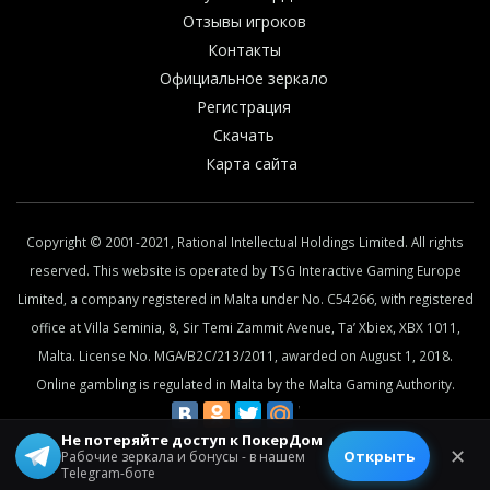
Отзывы игроков
Контакты
Официальное зеркало
Регистрация
Скачать
Карта сайта
Copyright © 2001-2021, Rational Intellectual Holdings Limited. All rights
reserved. This website is operated by TSG Interactive Gaming Europe
Limited, a company registered in Malta under No. C54266, with registered
office at Villa Seminia, 8, Sir Temi Zammit Avenue, Ta’ Xbiex, XBX 1011,
Malta. License No. MGA/B2C/213/2011, awarded on August 1, 2018.
Online gambling is regulated in Malta by the Malta Gaming Authority.
Не потеряйте доступ к ПокерДом
© 2026 All rights reserved.
✕
Открыть
Рабочие зеркала и бонусы - в нашем
Telegram-боте