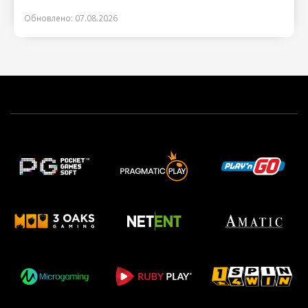
Обновлено:
07.08.2026