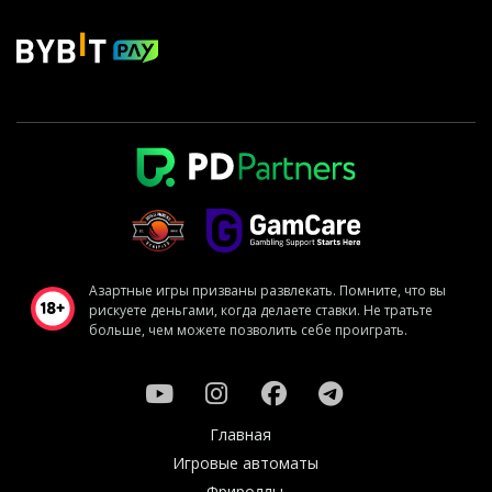
Азартные игры призваны развлекать. Помните, что вы
рискуете деньгами, когда делаете ставки. Не тратьте
больше, чем можете позволить себе проиграть.
Главная
Игровые автоматы
Фрироллы