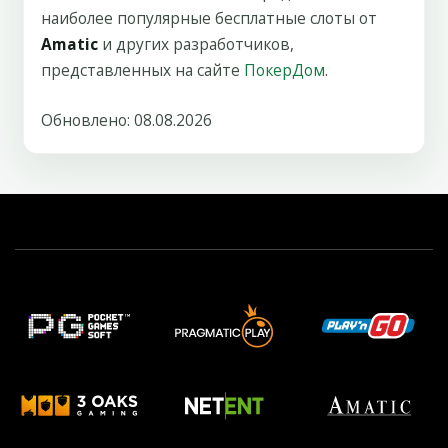
наиболее популярные бесплатные слоты от
Amatic
и других разработчиков,
представленных на сайте
ПокерДом
.
Обновлено:
08.08.2026