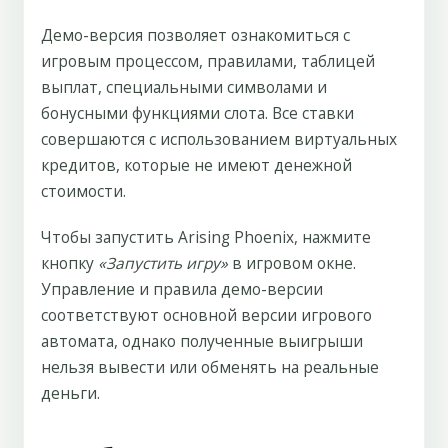
Демо-версия позволяет ознакомиться с
игровым процессом, правилами, таблицей
выплат, специальными символами и
бонусными функциями слота. Все ставки
совершаются с использованием виртуальных
кредитов, которые не имеют денежной
стоимости.
Чтобы запустить Arising Phoenix, нажмите
кнопку
«Запустить игру»
в игровом окне.
Управление и правила демо-версии
соответствуют основной версии игрового
автомата, однако полученные выигрыши
нельзя вывести или обменять на реальные
деньги.