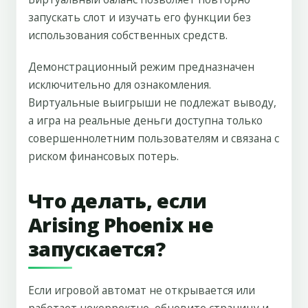
запускать слот и изучать его функции без
использования собственных средств.
Демонстрационный режим предназначен
исключительно для ознакомления.
Виртуальные выигрыши не подлежат выводу,
а игра на реальные деньги доступна только
совершеннолетним пользователям и связана с
риском финансовых потерь.
Что делать, если
Arising Phoenix не
запускается?
Если игровой автомат не открывается или
работает некорректно, обновите страницу и