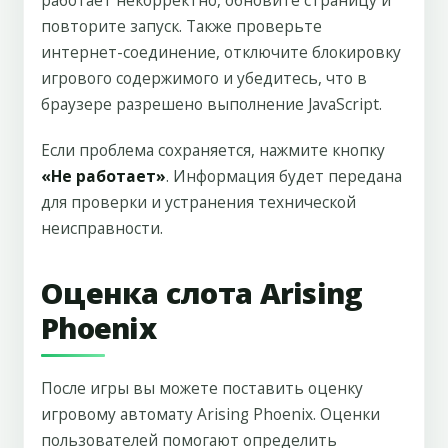
повторите запуск. Также проверьте
интернет-соединение, отключите блокировку
игрового содержимого и убедитесь, что в
браузере разрешено выполнение JavaScript.
Если проблема сохраняется, нажмите кнопку
«Не работает»
. Информация будет передана
для проверки и устранения технической
неисправности.
Оценка слота Arising
Phoenix
После игры вы можете поставить оценку
игровому автомату Arising Phoenix. Оценки
пользователей помогают определить