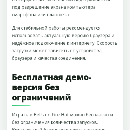
под разрешение экрана компьютера,
смартфона или планшета.
Для стабильной работы рекомендуется
использовать актуальную версию браузера и
надёжное подключение к интернету. Скорость
загрузки может зависеть от устройства,
браузера и качества соединения.
Бесплатная демо-
версия без
ограничений
Играть в Bells on Fire Hot можно бесплатно и
без ограничения количества запусков.
Виртуальный баланс позволяет повторно