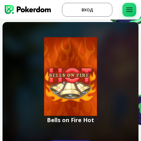
ВХОД
Bells on Fire Hot