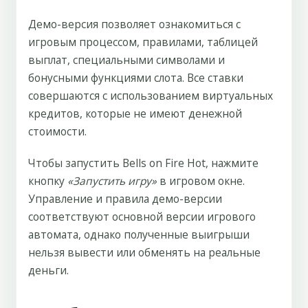
Демо-версия позволяет ознакомиться с
игровым процессом, правилами, таблицей
выплат, специальными символами и
бонусными функциями слота. Все ставки
совершаются с использованием виртуальных
кредитов, которые не имеют денежной
стоимости.
Чтобы запустить Bells on Fire Hot, нажмите
кнопку
«Запустить игру»
в игровом окне.
Управление и правила демо-версии
соответствуют основной версии игрового
автомата, однако полученные выигрыши
нельзя вывести или обменять на реальные
деньги.