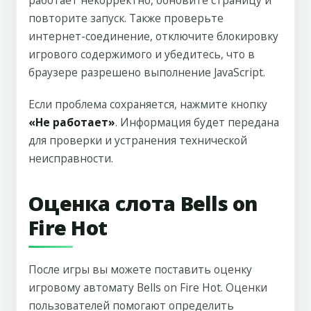
повторите запуск. Также проверьте
интернет-соединение, отключите блокировку
игрового содержимого и убедитесь, что в
браузере разрешено выполнение JavaScript.
Если проблема сохраняется, нажмите кнопку
«Не работает»
. Информация будет передана
для проверки и устранения технической
неисправности.
Оценка слота Bells on
Fire Hot
После игры вы можете поставить оценку
игровому автомату Bells on Fire Hot. Оценки
пользователей помогают определить