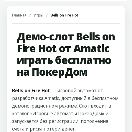
Главная
Игры
Bells on Fire Hot
Демо-слот Bells on
Fire Hot от Amatic
играть бесплатно
на ПокерДом
Bells on Fire Hot
— игровой автомат от
разработчика Amatic, доступный в бесплатном
демонстрационном режиме. Слот входит в
каталог «Игровые автоматы ПокерДом» и
запускается без регистрации, пополнения
счёта и риска потери денег.