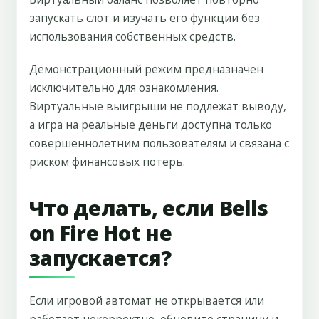
запускать слот и изучать его функции без
использования собственных средств.
Демонстрационный режим предназначен
исключительно для ознакомления.
Виртуальные выигрыши не подлежат выводу,
а игра на реальные деньги доступна только
совершеннолетним пользователям и связана с
риском финансовых потерь.
Что делать, если Bells
on Fire Hot не
запускается?
Если игровой автомат не открывается или
работает некорректно, обновите страницу и