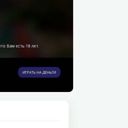
то Вам есть 18 лет.
ИГРАТЬ НА ДЕНЬГИ