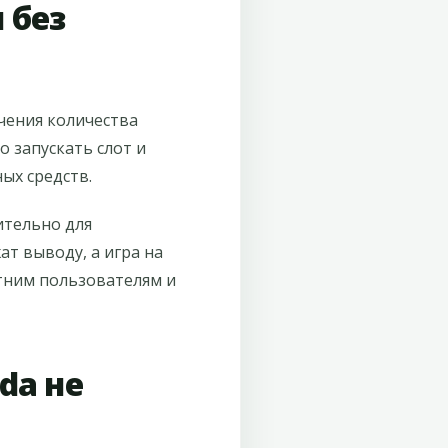
 без
ичения количества
о запускать слот и
ых средств.
тельно для
т выводу, а игра на
тним пользователям и
da не