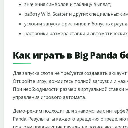
значения символов и таблицу выплат;
работу Wild, Scatter и других специальных си
условия запуска фриспинов и бонусных раунд
настройки размера ставки и автоматических
Как играть в Big Panda 
Для запуска слота не требуется создавать аккаунт
Откройте игру, дождитесь полной загрузки и наж
При необходимости размер виртуальной ставки 
управления игрового автомата.
Демо-режим подходит для знакомства с интерфей
Panda. Результаты каждого вращения определяют
поэтому предыдущие раунды не позволяют досто