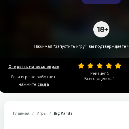
Нажимая "Запустить игру", вы подтверждаете ч
Открыть на весь экран
Рейтинг
5
Если игра не работает,
Всего оценок:
1
нажмите
сюда
Главная
Игры
Big Panda