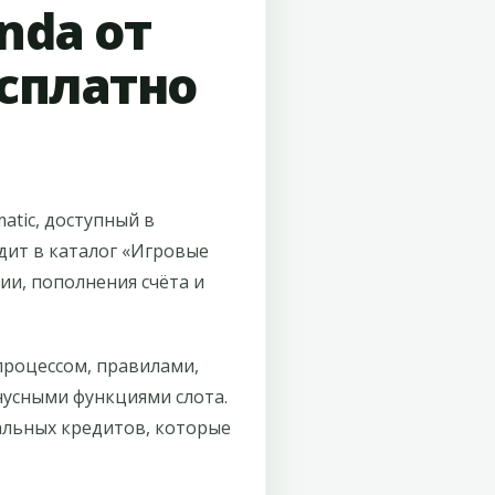
nda от
есплатно
atic, доступный в
дит в каталог «Игровые
ии, пополнения счёта и
процессом, правилами,
нусными функциями слота.
альных кредитов, которые