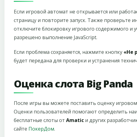
Если игровой автомат не открывается или работа
страницу и повторите запуск. Также проверьте и
отключите блокировку игрового содержимого и уб
разрешено выполнение JavaScript.
Если проблема сохраняется, нажмите кнопку
«Не 
будет передана для проверки и устранения техни
Оценка слота Big Panda
После игры вы можете поставить оценку игровому
Оценки пользователей помогают определить на
бесплатные слоты от
Amatic
и других разработчи
сайте
ПокерДом
.