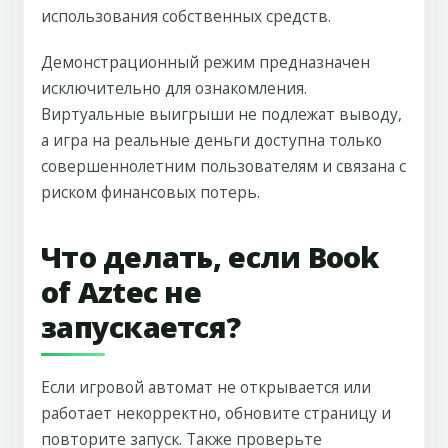
использования собственных средств.
Демонстрационный режим предназначен
исключительно для ознакомления.
Виртуальные выигрыши не подлежат выводу,
а игра на реальные деньги доступна только
совершеннолетним пользователям и связана с
риском финансовых потерь.
Что делать, если Book
of Aztec не
запускается?
Если игровой автомат не открывается или
работает некорректно, обновите страницу и
повторите запуск. Также проверьте