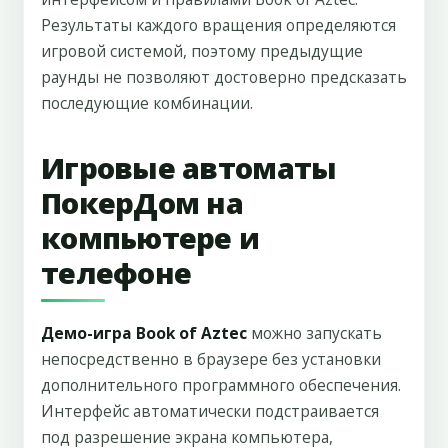
Результаты каждого вращения определяются
игровой системой, поэтому предыдущие
раунды не позволяют достоверно предсказать
последующие комбинации.
Игровые автоматы
ПокерДом на
компьютере и
телефоне
Демо-игра Book of Aztec
можно запускать
непосредственно в браузере без установки
дополнительного программного обеспечения.
Интерфейс автоматически подстраивается
под разрешение экрана компьютера,