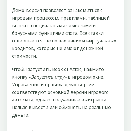
Демо-версия позволяет ознакомиться с
игровым процессом, правилами, таблицей
выплат, специальными символами и
бонусными функциями слота. Все ставки
совершаются с использованием виртуальных
кредитов, которые не имеют денежной
стоимости.
Чтобы запустить Book of Aztec, нажмите
кнопку
«Запустить игру»
в игровом окне.
Управление и правила демо-версии
соответствуют основной версии игрового
автомата, однако полученные выигрыши
нельзя вывести или обменять на реальные
деньги.