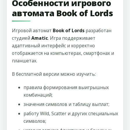
Особенности игрового
автомата Book of Lords
Игровой автомат
Book of Lords
разработан
студией
Amatic
. Игра поддерживает
адаптивный интерфейс и корректно
отображается на компьютерах, смартфонах и
планшетах.
В бесплатной версии можно изучить:
правила формирования выигрышных
комбинаций;
значения символов и таблицу выплат;
работу Wild, Scatter и других специальных
символов;