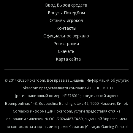
Ввод Вывод средств
Бонусы ПокерДом
Отзывы игроков
Контакты
Официальное зеркало
Регистрация
Скачать
Карта сайта
© 2014-2026 Pokerdom. Все права защищены. Информация об услугах
Pokerdom предоставляется компанией TESHI LIMITED
(регистрационный номер: HE 376011; юридический адрес:
Boumpoulinas 1–3, Bouboulina Building, офис 42, 1060, Никосия, Кипр).
Согласно информации Pokerdom, услуги предоставляются на
основании лицензии № OGL/2024/487/0459, выданной Управлением
по контролю за азартными играми Кюрасао (Curaçao Gaming Control