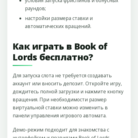
условия запуска фриспинов и бонусных
раундов;
настройки размера ставки и
автоматических вращений.
Как играть в Book of
Lords бесплатно?
Для запуска слота не требуется создавать
аккаунт или вносить депозит. Откройте игру,
дождитесь полной загрузки и нажмите кнопку
вращения. При необходимости размер
виртуальной ставки можно изменить в
панели управления игрового автомата.
Демо-режим подходит для знакомства с
интерфейсом и правилами Book of Lords.