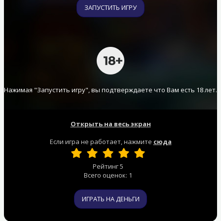
ЗАПУСТИТЬ ИГРУ
Нажимая "Запустить игру", вы подтверждаете что Вам есть 18 лет.
Открыть на весь экран
Если игра не работает, нажмите
сюда
Рейтинг
5
Всего оценок:
1
ИГРАТЬ НА ДЕНЬГИ