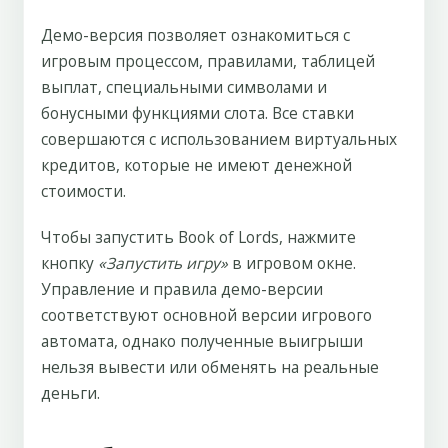
Демо-версия позволяет ознакомиться с
игровым процессом, правилами, таблицей
выплат, специальными символами и
бонусными функциями слота. Все ставки
совершаются с использованием виртуальных
кредитов, которые не имеют денежной
стоимости.
Чтобы запустить Book of Lords, нажмите
кнопку
«Запустить игру»
в игровом окне.
Управление и правила демо-версии
соответствуют основной версии игрового
автомата, однако полученные выигрыши
нельзя вывести или обменять на реальные
деньги.