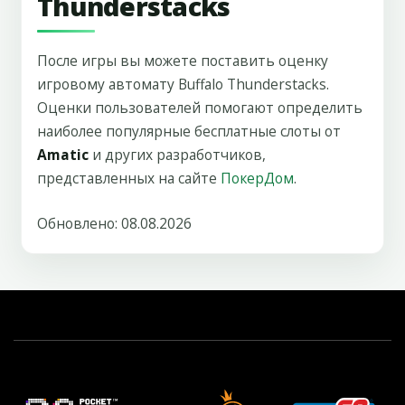
Thunderstacks
После игры вы можете поставить оценку
игровому автомату Buffalo Thunderstacks.
Оценки пользователей помогают определить
наиболее популярные бесплатные слоты от
Amatic
и других разработчиков,
представленных на сайте
ПокерДом
.
Обновлено:
08.08.2026