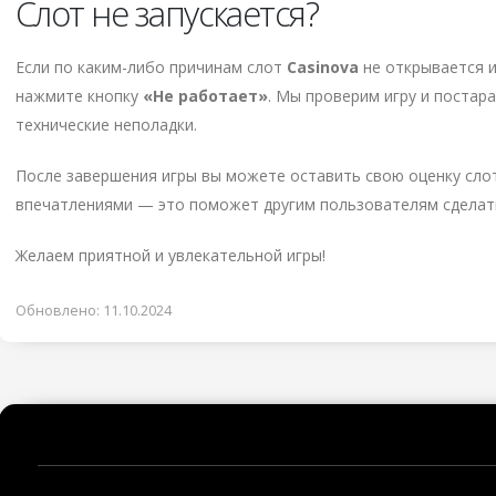
Слот не запускается?
Если по каким-либо причинам слот
Casinova
не открывается и
нажмите кнопку
«Не работает»
. Мы проверим игру и постар
технические неполадки.
После завершения игры вы можете оставить свою оценку сл
впечатлениями — это поможет другим пользователям сделат
Желаем приятной и увлекательной игры!
Обновлено:
11.10.2024