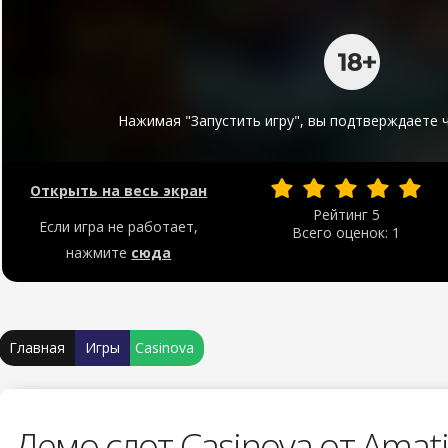
Нажимая "Запустить игру", вы подтверждаете ч
Открыть на весь экран
Рейтинг
5
Если игра не работает,
Всего оценок:
1
нажмите
сюда
Главная
Игры
Casinova
Демо слот Casinova от Amat