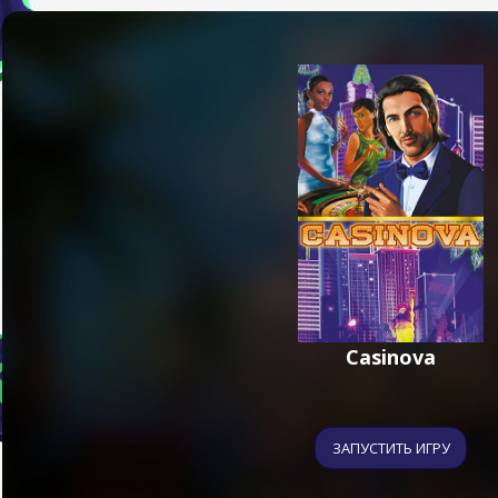
Casinova
ЗАПУСТИТЬ ИГРУ