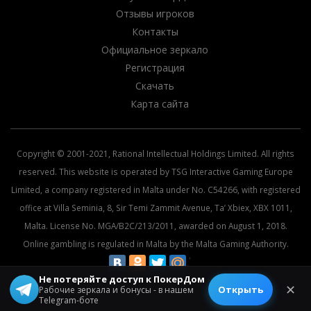
Отзывы игроков
Контакты
Официальное зеркало
Регистрация
Скачать
Карта сайта
Copyright © 2001-2021, Rational Intellectual Holdings Limited. All rights
reserved. This website is operated by TSG Interactive Gaming Europe
Limited, a company registered in Malta under No. C54266, with registered
office at Villa Seminia, 8, Sir Temi Zammit Avenue, Ta’ Xbiex, XBX 1011,
Malta. License No. MGA/B2C/213/2011, awarded on August 1, 2018.
Online gambling is regulated in Malta by the Malta Gaming Authority.
Не потеряйте доступ к ПокерДом
© 2026 All rights reserved.
✕
Открыть
Рабочие зеркала и бонусы - в нашем
Telegram-боте