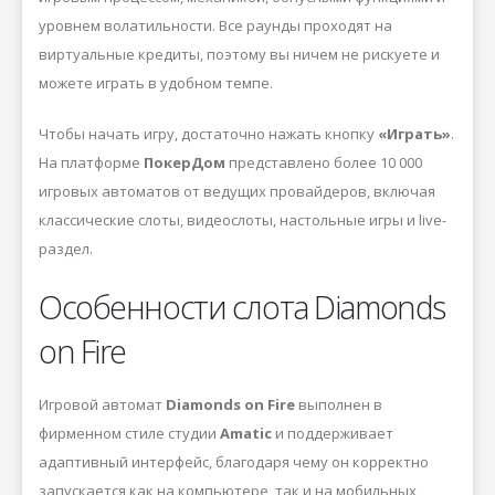
уровнем волатильности. Все раунды проходят на
виртуальные кредиты, поэтому вы ничем не рискуете и
можете играть в удобном темпе.
Чтобы начать игру, достаточно нажать кнопку
«Играть»
.
На платформе
ПокерДом
представлено более 10 000
игровых автоматов от ведущих провайдеров, включая
классические слоты, видеослоты, настольные игры и live-
раздел.
Особенности слота Diamonds
on Fire
Игровой автомат
Diamonds on Fire
выполнен в
фирменном стиле студии
Amatic
и поддерживает
адаптивный интерфейс, благодаря чему он корректно
запускается как на компьютере, так и на мобильных