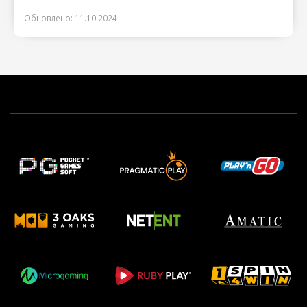
Обновлено:
11.10.2024