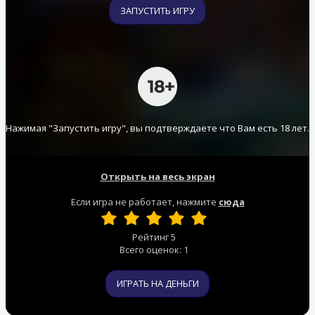
ЗАПУСТИТЬ ИГРУ
Нажимая "Запустить игру", вы подтверждаете что Вам есть 18 лет.
Открыть на весь экран
Если игра не работает, нажмите
сюда
Рейтинг
5
Всего оценок:
1
ИГРАТЬ НА ДЕНЬГИ