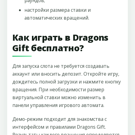
раундов;
настройки размера ставки и
автоматических вращений.
Как играть в Dragons
Gift бесплатно?
Для запуска слота не требуется создавать
аккаунт или вносить депозит. Откройте игру,
дождитесь полной загрузки и нажмите кнопку
вращения. При необходимости размер
виртуальной ставки можно изменить в
панели управления игрового автомата.
Демо-режим подходит для знакомства с
интерфейсом и правилами Dragons Gift.
Результаты каждого вращения определяются