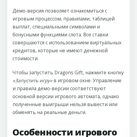
Демо-версия позволяет ознакомиться с
игровым процессом, правилами, таблицей
выплат, специальными символами и
бонусными функциями слота. Все ставки
совершаются с использованием виртуальных
кредитов, которые не имеют денежной
стоимости.
Чтобы запустить Dragons Gift, нажмите кнопку
«Запустить игру»
в игровом окне. Управление
и правила демо-версии соответствуют
основной версии игрового автомата, однако
полученные выигрыши нельзя вывести или
обменять на реальные деньги.
Особенности игрового