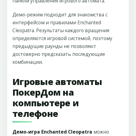
панели управления игрового автомата.
Демо-режим подходит для знакомства с
интерфейсом и правилами Enchanted
Cleopatra. Результаты каждого вращения
определяются игровой системой, поэтому
предыдущие раунды не позволяют
достоверно предсказать последующие
комбинации.
Игровые автоматы
ПокерДом на
компьютере и
телефоне
Демо-игра Enchanted Cleopatra
можно