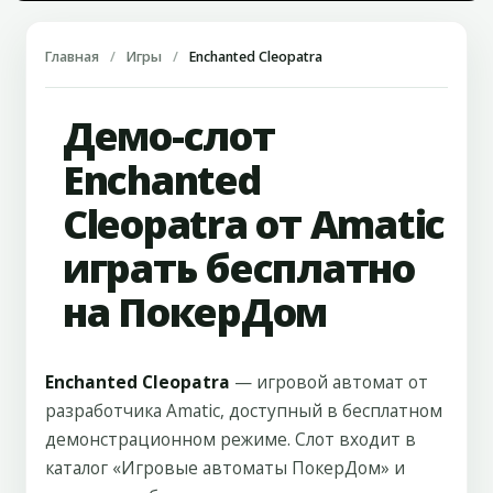
Главная
Игры
Enchanted Cleopatra
Демо-слот
Enchanted
Cleopatra от Amatic
играть бесплатно
на ПокерДом
Enchanted Cleopatra
— игровой автомат от
разработчика Amatic, доступный в бесплатном
демонстрационном режиме. Слот входит в
каталог «Игровые автоматы ПокерДом» и