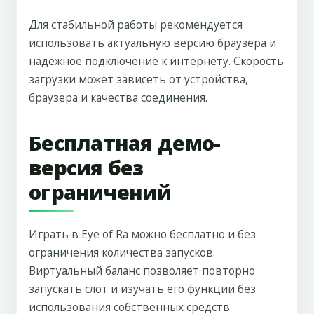
Для стабильной работы рекомендуется
использовать актуальную версию браузера и
надёжное подключение к интернету. Скорость
загрузки может зависеть от устройства,
браузера и качества соединения.
Бесплатная демо-
версия без
ограничений
Играть в Eye of Ra можно бесплатно и без
ограничения количества запусков.
Виртуальный баланс позволяет повторно
запускать слот и изучать его функции без
использования собственных средств.