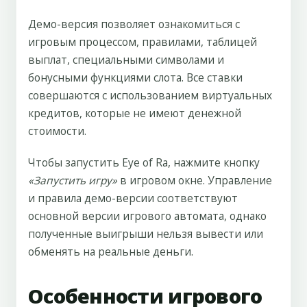
Демо-версия позволяет ознакомиться с
игровым процессом, правилами, таблицей
выплат, специальными символами и
бонусными функциями слота. Все ставки
совершаются с использованием виртуальных
кредитов, которые не имеют денежной
стоимости.
Чтобы запустить Eye of Ra, нажмите кнопку
«Запустить игру»
в игровом окне. Управление
и правила демо-версии соответствуют
основной версии игрового автомата, однако
полученные выигрыши нельзя вывести или
обменять на реальные деньги.
Особенности игрового