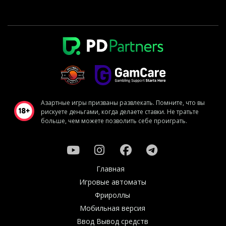
Азартные игры призваны развлекать. Помните, что вы
рискуете деньгами, когда делаете ставки. Не тратьте
больше, чем можете позволить себе проиграть.
Главная
Игровые автоматы
Фрироллы
Мобильная версия
Ввод Вывод средств