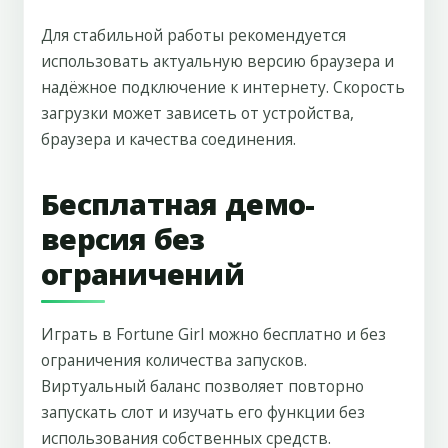
Для стабильной работы рекомендуется
использовать актуальную версию браузера и
надёжное подключение к интернету. Скорость
загрузки может зависеть от устройства,
браузера и качества соединения.
Бесплатная демо-
версия без
ограничений
Играть в Fortune Girl можно бесплатно и без
ограничения количества запусков.
Виртуальный баланс позволяет повторно
запускать слот и изучать его функции без
использования собственных средств.