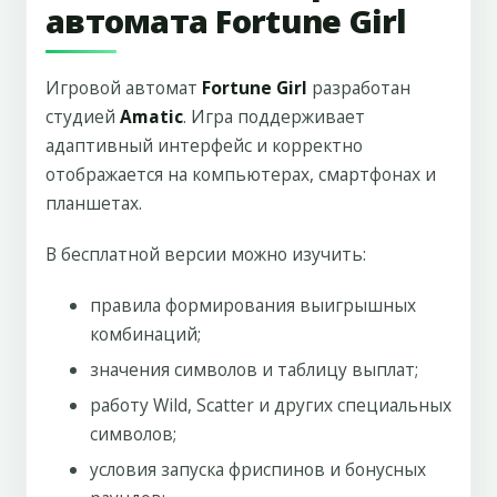
автомата Fortune Girl
Игровой автомат
Fortune Girl
разработан
студией
Amatic
. Игра поддерживает
адаптивный интерфейс и корректно
отображается на компьютерах, смартфонах и
планшетах.
В бесплатной версии можно изучить:
правила формирования выигрышных
комбинаций;
значения символов и таблицу выплат;
работу Wild, Scatter и других специальных
символов;
условия запуска фриспинов и бонусных