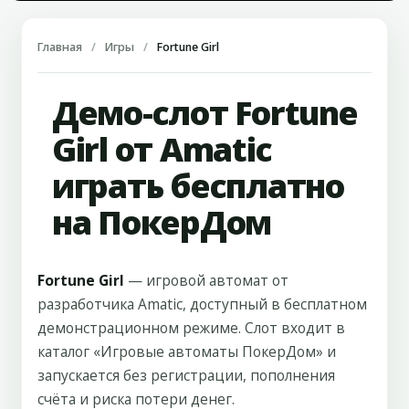
Главная
Игры
Fortune Girl
Демо-слот Fortune
Girl от Amatic
играть бесплатно
на ПокерДом
Fortune Girl
— игровой автомат от
разработчика Amatic, доступный в бесплатном
демонстрационном режиме. Слот входит в
каталог «Игровые автоматы ПокерДом» и
запускается без регистрации, пополнения
счёта и риска потери денег.