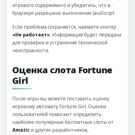
игрового содержимого и убедитесь, что в
браузере разрешено выполнение JavaScript.
Если проблема сохраняется, нажмите кнопку
«Не работает»
. Информация будет передана
для проверки и устранения технической
неисправности.
Оценка слота Fortune
Girl
После игры вы можете поставить оценку
игровому автомату Fortune Girl. Оценки
пользователей помогают определить
наиболее популярные бесплатные слоты от
Amatic
и других разработчиков,