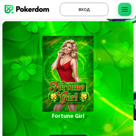
ВХОД
Fortune Girl