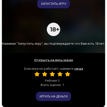
ЗАПУСТИТЬ ИГРУ
Нажимая "Запустить игру", вы подтверждаете что Вам есть 18 лет.
Открыть на весь экран
Если игра не работает, нажмите
сюда
Рейтинг
5
Всего оценок:
1
ИГРАТЬ НА ДЕНЬГИ