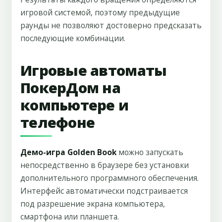
игровой системой, поэтому предыдущие
раунды не позволяют достоверно предсказать
последующие комбинации.
Игровые автоматы
ПокерДом на
компьютере и
телефоне
Демо-игра Golden Book
можно запускать
непосредственно в браузере без установки
дополнительного программного обеспечения.
Интерфейс автоматически подстраивается
под разрешение экрана компьютера,
смартфона или планшета.