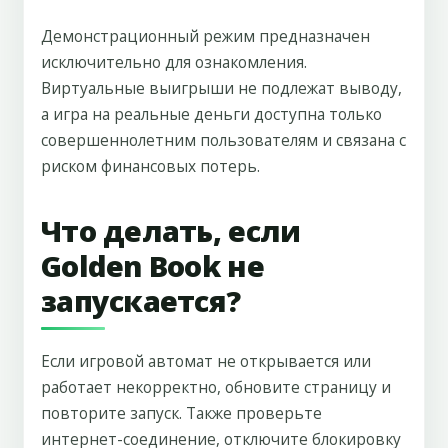
Демонстрационный режим предназначен
исключительно для ознакомления.
Виртуальные выигрыши не подлежат выводу,
а игра на реальные деньги доступна только
совершеннолетним пользователям и связана с
риском финансовых потерь.
Что делать, если
Golden Book не
запускается?
Если игровой автомат не открывается или
работает некорректно, обновите страницу и
повторите запуск. Также проверьте
интернет-соединение, отключите блокировку