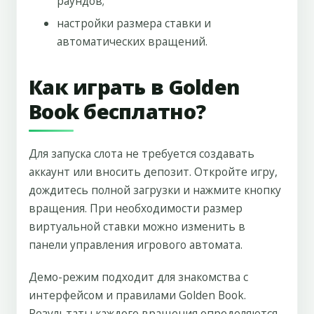
раундов;
настройки размера ставки и
автоматических вращений.
Как играть в Golden
Book бесплатно?
Для запуска слота не требуется создавать
аккаунт или вносить депозит. Откройте игру,
дождитесь полной загрузки и нажмите кнопку
вращения. При необходимости размер
виртуальной ставки можно изменить в
панели управления игрового автомата.
Демо-режим подходит для знакомства с
интерфейсом и правилами Golden Book.
Результаты каждого вращения определяются