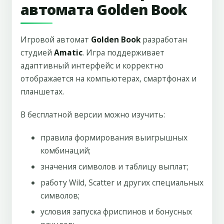
автомата Golden Book
Игровой автомат
Golden Book
разработан
студией
Amatic
. Игра поддерживает
адаптивный интерфейс и корректно
отображается на компьютерах, смартфонах и
планшетах.
В бесплатной версии можно изучить:
правила формирования выигрышных
комбинаций;
значения символов и таблицу выплат;
работу Wild, Scatter и других специальных
символов;
условия запуска фриспинов и бонусных