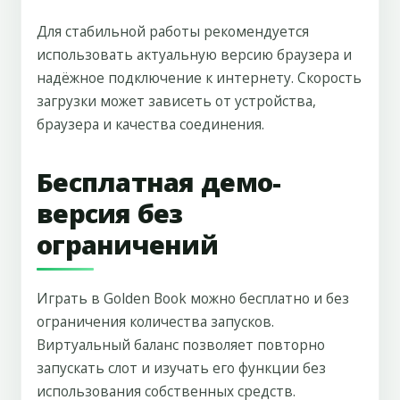
Для стабильной работы рекомендуется
использовать актуальную версию браузера и
надёжное подключение к интернету. Скорость
загрузки может зависеть от устройства,
браузера и качества соединения.
Бесплатная демо-
версия без
ограничений
Играть в Golden Book можно бесплатно и без
ограничения количества запусков.
Виртуальный баланс позволяет повторно
запускать слот и изучать его функции без
использования собственных средств.