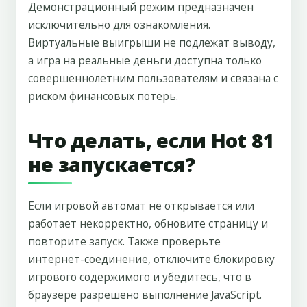
Демонстрационный режим предназначен
исключительно для ознакомления.
Виртуальные выигрыши не подлежат выводу,
а игра на реальные деньги доступна только
совершеннолетним пользователям и связана с
риском финансовых потерь.
Что делать, если Hot 81
не запускается?
Если игровой автомат не открывается или
работает некорректно, обновите страницу и
повторите запуск. Также проверьте
интернет-соединение, отключите блокировку
игрового содержимого и убедитесь, что в
браузере разрешено выполнение JavaScript.