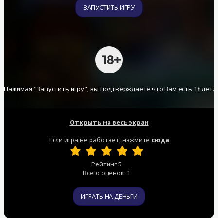
ЗАПУСТИТЬ ИГРУ
Нажимая "Запустить игру", вы подтверждаете что Вам есть 18 лет.
Открыть на весь экран
Если игра не работает, нажмите
сюда
Рейтинг
5
Всего оценок:
1
ИГРАТЬ НА ДЕНЬГИ