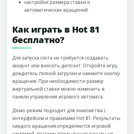
настройки размера ставки и
автоматических вращений.
Как играть в Hot 81
бесплатно?
Для запуска слота не требуется создавать
аккаунт или вносить депозит. Откройте игру,
дождитесь полной загрузки и нажмите кнопку
вращения. При необходимости размер
виртуальной ставки можно изменить в
панели управления игрового автомата.
Демо-режим подходит для знакомства с
интерфейсом и правилами Hot 81. Результаты
каждого вращения определяются игровой
системой, поэтому предыдущие раунды не