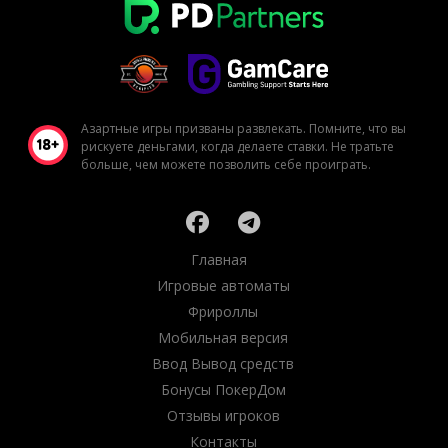
Азартные игры призваны развлекать. Помните, что вы
рискуете деньгами, когда делаете ставки. Не тратьте
больше, чем можете позволить себе проиграть.
Главная
Игровые автоматы
Фрироллы
Мобильная версия
Ввод Вывод средств
Бонусы ПокерДом
Отзывы игроков
Контакты