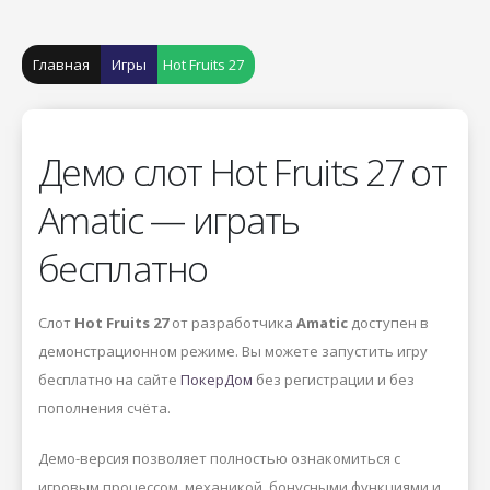
Главная
Игры
Hot Fruits 27
Демо слот Hot Fruits 27 от
Amatic — играть
бесплатно
Слот
Hot Fruits 27
от разработчика
Amatic
доступен в
демонстрационном режиме. Вы можете запустить игру
бесплатно на сайте
ПокерДом
без регистрации и без
пополнения счёта.
Демо-версия позволяет полностью ознакомиться с
игровым процессом, механикой, бонусными функциями и