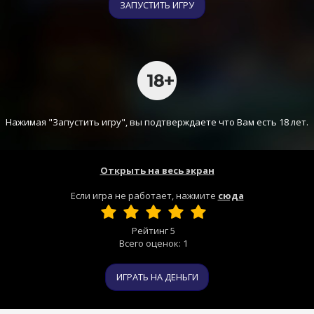
ЗАПУСТИТЬ ИГРУ
Нажимая "Запустить игру", вы подтверждаете что Вам есть 18 лет.
Открыть на весь экран
Если игра не работает, нажмите
сюда
Рейтинг
5
Всего оценок:
1
ИГРАТЬ НА ДЕНЬГИ