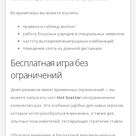
Во время игры вы можете изучить:
правила и таблицу выплат;
работу бонусных раундов и специальных символов;
частоту выпадения выигрышных комбинаций;
поведение слота на длинной дистанции.
Бесплатная игра без
ограничений
Демо-режим не имеет временных ограничений — вы
можете запускать слот
Hot Scatter
неограниченное
количество раз. Это особенно удобно для новых игроков,
которые хотят разобраться в механике, а также для
опытных пользователей, тестирующих стратегии ставок.
Обратите внимание: в бесплатной версии выигрыши