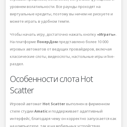
уровнем волатильности. Все раунды проходят на
виртуальные кредиты, поэтому вы ничем не рискуете и
можете играть в удобном темпе.
Чтобы начать игру, достаточно нажать кнопку
«Играть»
.
На платформе
ПокерДом
представлено более 10 000
игровых автоматов от ведущих провайдеров, включая
классические слоты, видеослоты, настольные игры и live-
раздел.
Особенности слота Hot
Scatter
Игровой автомат
Hot Scatter
выполнен в фирменном
стиле студии
Amatic
и поддерживает адаптивный
интерфейс, благодаря чему он корректно запускается как
на компьютере, так и на мобильных устройствах.