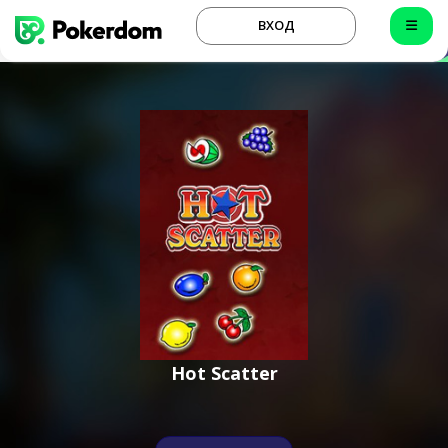
ВХОД
Hot Scatter