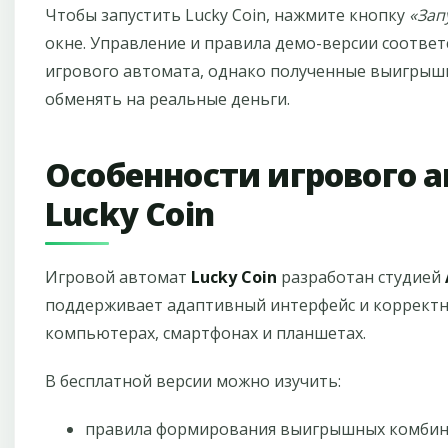
Чтобы запустить Lucky Coin, нажмите кнопку
«Зап
окне. Управление и правила демо-версии соотве
игрового автомата, однако полученные выигрыши
обменять на реальные деньги.
Особенности игрового 
Lucky Coin
Игровой автомат
Lucky Coin
разработан студией
поддерживает адаптивный интерфейс и корректн
компьютерах, смартфонах и планшетах.
В бесплатной версии можно изучить:
правила формирования выигрышных комбин