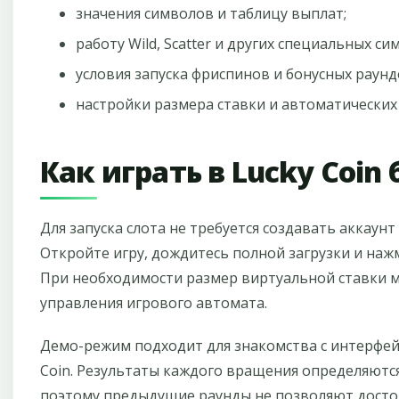
значения символов и таблицу выплат;
работу Wild, Scatter и других специальных си
условия запуска фриспинов и бонусных раунд
настройки размера ставки и автоматических
Как играть в Lucky Coin
Для запуска слота не требуется создавать аккаунт
Откройте игру, дождитесь полной загрузки и наж
При необходимости размер виртуальной ставки 
управления игрового автомата.
Демо-режим подходит для знакомства с интерфей
Coin. Результаты каждого вращения определяются
поэтому предыдущие раунды не позволяют досто