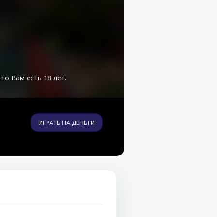
то Вам есть 18 лет.
ИГРАТЬ НА ДЕНЬГИ