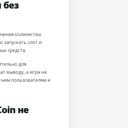
 без
ичения количества
о запускать слот и
ых средств.
тельно для
т выводу, а игра на
тним пользователям и
oin не