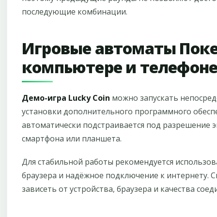
последующие комбинации.
Игровые автоматы Пок
компьютере и телефон
Демо-игра Lucky Coin
можно запускать непосредс
установки дополнительного программного обесп
автоматически подстраивается под разрешение 
смартфона или планшета.
Для стабильной работы рекомендуется использо
браузера и надёжное подключение к интернету. С
зависеть от устройства, браузера и качества соед