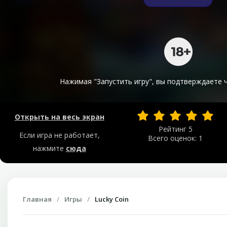
Нажимая "Запустить игру", вы подтверждаете ч
Открыть на весь экран
Рейтинг
5
Если игра не работает,
Всего оценок:
1
нажмите
сюда
Главная
Игры
Lucky Coin