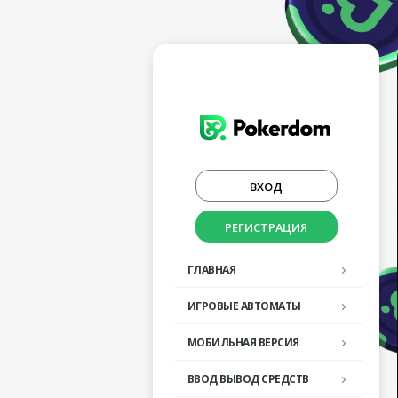
ВХОД
РЕГИСТРАЦИЯ
ГЛАВНАЯ
ИГРОВЫЕ АВТОМАТЫ
МОБИЛЬНАЯ ВЕРСИЯ
ВВОД ВЫВОД СРЕДСТВ