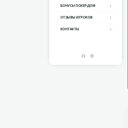
БОНУСЫ ПОКЕРДОМ
ОТЗЫВЫ ИГРОКОВ
КОНТАКТЫ