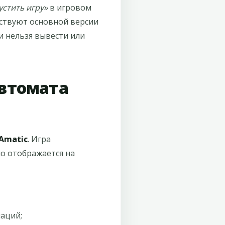
устить игру»
в игровом
тствуют основной версии
 нельзя вывести или
автомата
Amatic
. Игра
о отображается на
аций;