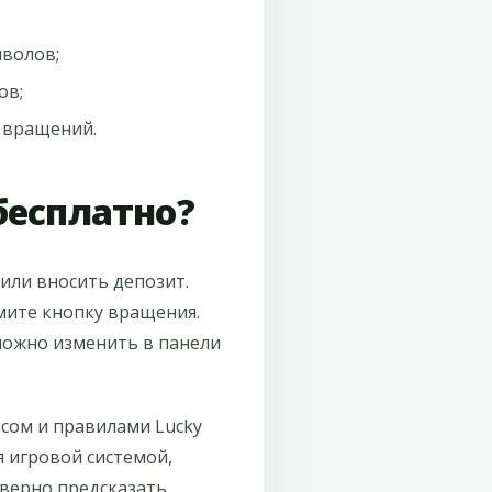
мволов;
ов;
 вращений.
 бесплатно?
 или вносить депозит.
мите кнопку вращения.
можно изменить в панели
сом и правилами Lucky
 игровой системой,
верно предсказать