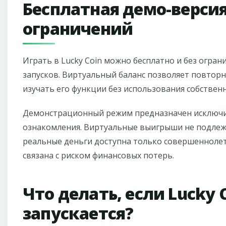
Бесплатная демо-версия
ограничений
Играть в Lucky Coin можно бесплатно и без огран
запусков. Виртуальный баланс позволяет повторн
изучать его функции без использования собственн
Демонстрационный режим предназначен исключи
ознакомления. Виртуальные выигрыши не подлежа
реальные деньги доступна только совершенноле
связана с риском финансовых потерь.
Что делать, если Lucky C
запускается?