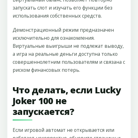
запускать слот и изучать его функции без
использования собственных средств.
Демонстрационный режим предназначен
исключительно для ознакомления.
Виртуальные выигрыши не подлежат выводу,
а игра на реальные деньги доступна только
совершеннолетним пользователям и связана с
риском финансовых потерь.
Что делать, если Lucky
Joker 100 не
запускается?
Если игровой автомат не открывается или
работает некорректно, обновите страницу и