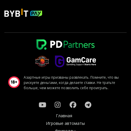
Азартные игры призваны развлекать. Помните, что вы
рискуете деньгами, когда делаете ставки. Не тратьте
больше, чем можете позволить себе проиграть.
Главная
Игровые автоматы
Фрироллы