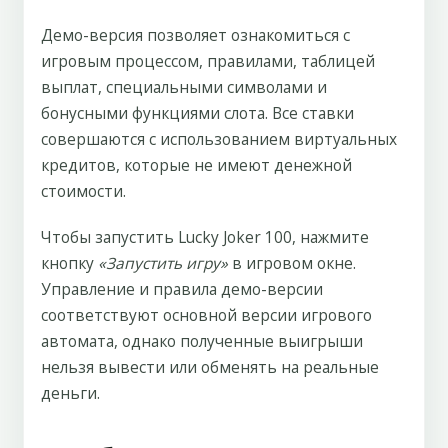
Демо-версия позволяет ознакомиться с
игровым процессом, правилами, таблицей
выплат, специальными символами и
бонусными функциями слота. Все ставки
совершаются с использованием виртуальных
кредитов, которые не имеют денежной
стоимости.
Чтобы запустить Lucky Joker 100, нажмите
кнопку
«Запустить игру»
в игровом окне.
Управление и правила демо-версии
соответствуют основной версии игрового
автомата, однако полученные выигрыши
нельзя вывести или обменять на реальные
деньги.