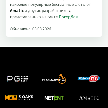
наиболее популярные бесплатные слоты от
Amatic
и других разработчиков,
представленных на сайте
ПокерДом
.
Обновлено:
08.08.2026