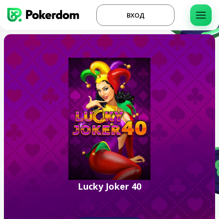
ВХОД
Lucky Joker 40