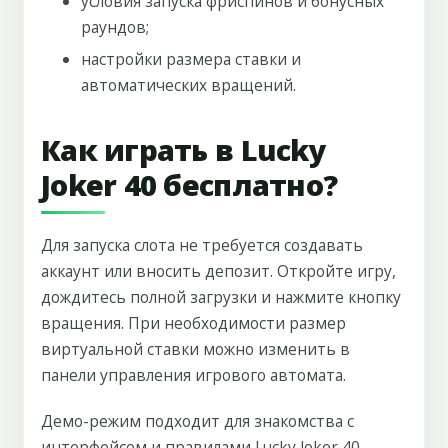
условия запуска фриспинов и бонусных
раундов;
настройки размера ставки и
автоматических вращений.
Как играть в Lucky
Joker 40 бесплатно?
Для запуска слота не требуется создавать
аккаунт или вносить депозит. Откройте игру,
дождитесь полной загрузки и нажмите кнопку
вращения. При необходимости размер
виртуальной ставки можно изменить в
панели управления игрового автомата.
Демо-режим подходит для знакомства с
интерфейсом и правилами Lucky Joker 40.