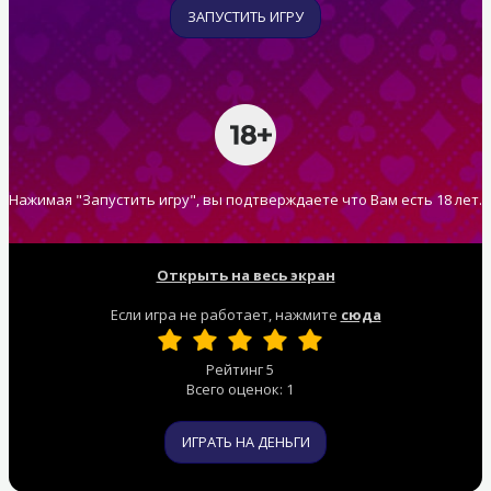
ЗАПУСТИТЬ ИГРУ
Нажимая "Запустить игру", вы подтверждаете что Вам есть 18 лет.
Открыть на весь экран
Если игра не работает, нажмите
сюда
Рейтинг
5
Всего оценок:
1
ИГРАТЬ НА ДЕНЬГИ