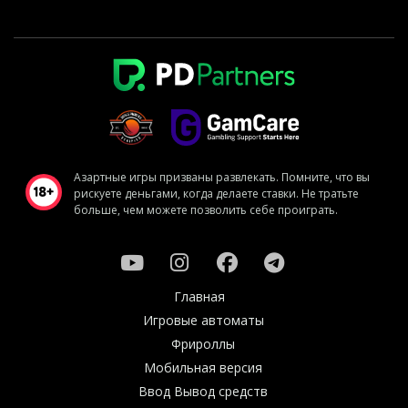
Азартные игры призваны развлекать. Помните, что вы
рискуете деньгами, когда делаете ставки. Не тратьте
больше, чем можете позволить себе проиграть.
Главная
Игровые автоматы
Фрироллы
Мобильная версия
Ввод Вывод средств