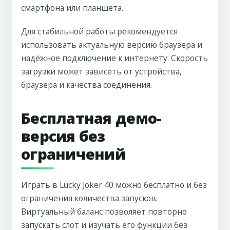
смартфона или планшета.
Для стабильной работы рекомендуется
использовать актуальную версию браузера и
надёжное подключение к интернету. Скорость
загрузки может зависеть от устройства,
браузера и качества соединения.
Бесплатная демо-
версия без
ограничений
Играть в Lucky Joker 40 можно бесплатно и без
ограничения количества запусков.
Виртуальный баланс позволяет повторно
запускать слот и изучать его функции без