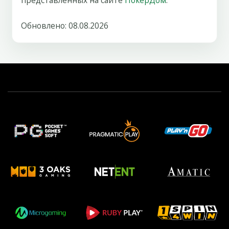
Обновлено:
08.08.2026