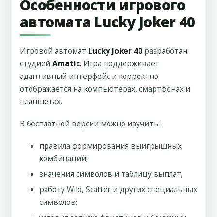
Особенности игрового
автомата Lucky Joker 40
Игровой автомат
Lucky Joker 40
разработан
студией
Amatic
. Игра поддерживает
адаптивный интерфейс и корректно
отображается на компьютерах, смартфонах и
планшетах.
В бесплатной версии можно изучить:
правила формирования выигрышных
комбинаций;
значения символов и таблицу выплат;
работу Wild, Scatter и других специальных
символов;