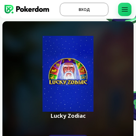
ВХОД
Lucky Zodiac