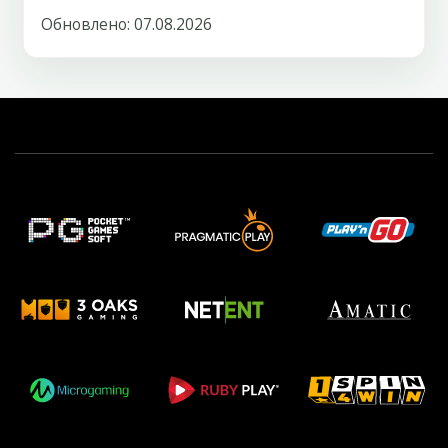
Обновлено:
07.08.2026