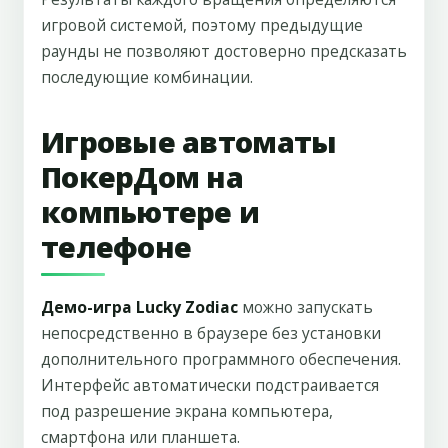
игровой системой, поэтому предыдущие
раунды не позволяют достоверно предсказать
последующие комбинации.
Игровые автоматы
ПокерДом на
компьютере и
телефоне
Демо-игра Lucky Zodiac
можно запускать
непосредственно в браузере без установки
дополнительного программного обеспечения.
Интерфейс автоматически подстраивается
под разрешение экрана компьютера,
смартфона или планшета.