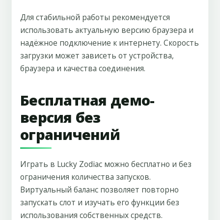
Для стабильной работы рекомендуется
использовать актуальную версию браузера и
надёжное подключение к интернету. Скорость
загрузки может зависеть от устройства,
браузера и качества соединения.
Бесплатная демо-
версия без
ограничений
Играть в Lucky Zodiac можно бесплатно и без
ограничения количества запусков.
Виртуальный баланс позволяет повторно
запускать слот и изучать его функции без
использования собственных средств.