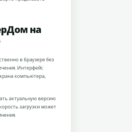
ерДом на
е
твенно в браузере без
ечения. Интерфейс
экрана компьютера,
вать актуальную версию
корость загрузки может
инения.