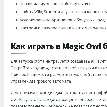
значения символов и таблицу выплат;
работу Wild, Scatter и других специальных си
условия запуска фриспинов и бонусных раунд
настройки размера ставки и автоматических
Как играть в Magic Owl 
Для запуска слота не требуется создавать аккаунт
Откройте игру, дождитесь полной загрузки и наж
При необходимости размер виртуальной ставки 
управления игрового автомата.
Демо-режим подходит для знакомства с интерфей
Owl. Результаты каждого вращения определяются
поэтому предыдущие раунды не позволяют досто