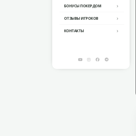
БОНУСЫ ПОКЕРДОМ
ОТЗЫВЫ ИГРОКОВ
КОНТАКТЫ