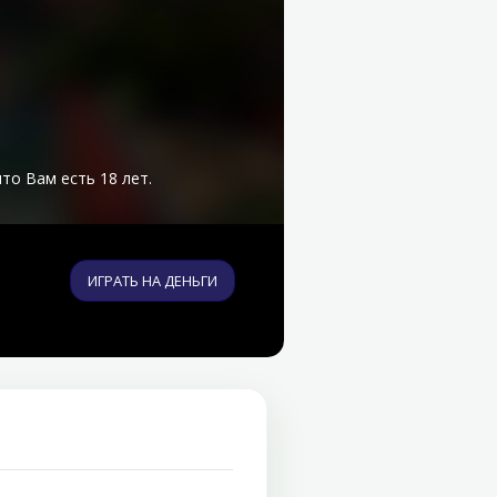
то Вам есть 18 лет.
ИГРАТЬ НА ДЕНЬГИ