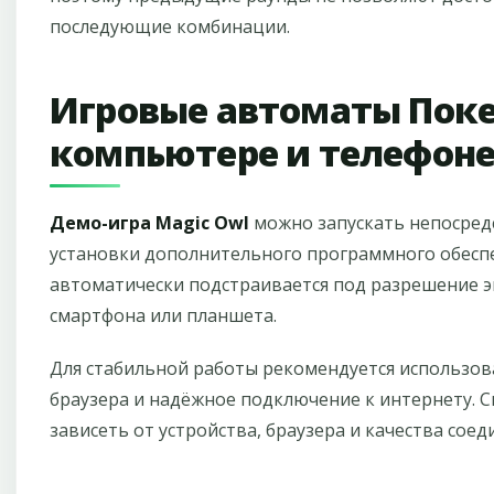
последующие комбинации.
Игровые автоматы Пок
компьютере и телефон
Демо-игра Magic Owl
можно запускать непосредс
установки дополнительного программного обесп
автоматически подстраивается под разрешение 
смартфона или планшета.
Для стабильной работы рекомендуется использо
браузера и надёжное подключение к интернету. С
зависеть от устройства, браузера и качества соед