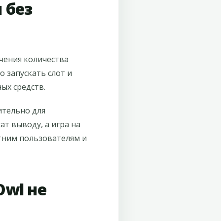
 без
ичения количества
о запускать слот и
ых средств.
тельно для
т выводу, а игра на
тним пользователям и
Owl не