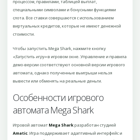
процессом, правилами, таблицей выплат,
специальными символами и бонусными функциями
слота. Все ставки совершаются с использованием
виртуальных кредитов, которые не имеют денежной
стоимости.
Чтобы запустить Mega Shark, нажмите кнопку
«Запустить игру»
в игровом окне. Управление и правила
демо-версии соответствуют основной версии игрового
автомата, однако полученные выигрыши нельзя
вывести или обменять на реальные деньги.
Особенности игрового
автомата Mega Shark
Игровой автомат
Mega Shark
разработан студией
Amatic
. Игра поддерживает адаптивный интерфейс и