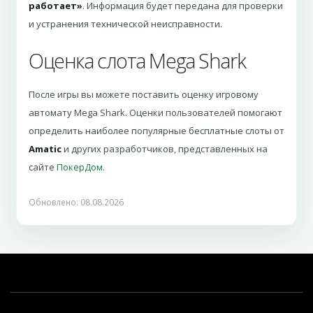
работает»
. Информация будет передана для проверки
и устранения технической неисправности.
Оценка слота Mega Shark
После игры вы можете поставить оценку игровому
автомату Mega Shark. Оценки пользователей помогают
определить наиболее популярные бесплатные слоты от
Amatic
и других разработчиков, представленных на
сайте
ПокерДом
.
Обновлено:
08.08.2026