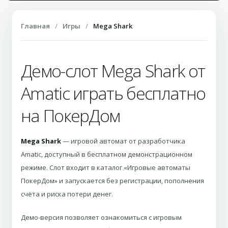
Главная
Игры
Mega Shark
Демо-слот Mega Shark от
Amatic играть бесплатно
на ПокерДом
Mega Shark
— игровой автомат от разработчика
Amatic, доступный в бесплатном демонстрационном
режиме. Слот входит в каталог «Игровые автоматы
ПокерДом» и запускается без регистрации, пополнения
счёта и риска потери денег.
Демо-версия позволяет ознакомиться с игровым