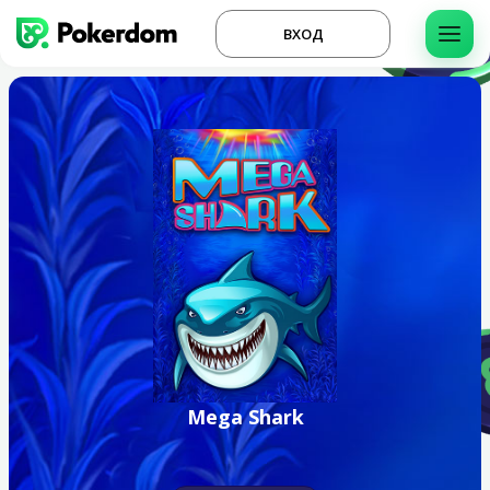
ВХОД
Mega Shark