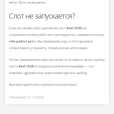
могут быть выведены.
Слот не запускается?
Если по каким-либо причинам слот
Red Chilli
не
открывается или работает некорректно, нажмите кнопку
«Не работает»
. Мы проверим игру и постараемся
оперативно устранить технические неполадки.
После завершения игры вы можете оставить свою оценку
слота
Red Chilli
и поделиться впечатлениями — это
поможет другим пользователям сделать выбор.
Желаем приятной и увлекательной игры!
Обновлено:
11.10.2024