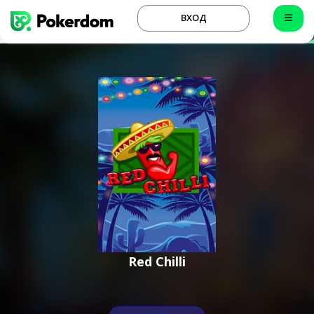
ВХОД
Red Chilli