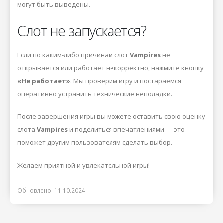
могут быть выведены.
Слот не запускается?
Если по каким-либо причинам слот
Vampires
не
открывается или работает некорректно, нажмите кнопку
«Не работает»
. Мы проверим игру и постараемся
оперативно устранить технические неполадки.
После завершения игры вы можете оставить свою оценку
слота
Vampires
и поделиться впечатлениями — это
поможет другим пользователям сделать выбор.
Желаем приятной и увлекательной игры!
Обновлено:
11.10.2024