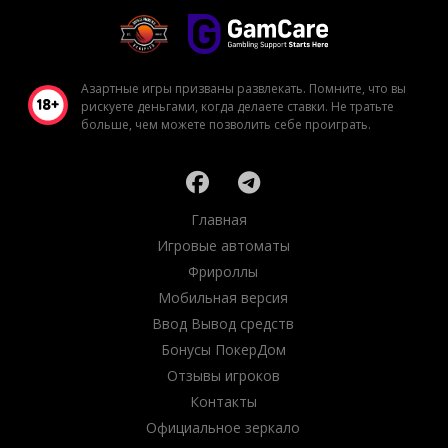
Азартные игры призваны развлекать. Помните, что вы
рискуете деньгами, когда делаете ставки. Не тратьте
больше, чем можете позволить себе проиграть.
Главная
Игровые автоматы
Фрироллы
Мобильная версия
Ввод Вывод средств
Бонусы ПокерДом
Отзывы игроков
Контакты
Официальное зеркало