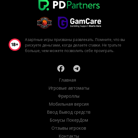
Азартные игры призваны развлекать. Помните, что вы
рискуете деньгами, когда делаете ставки. Не тратьте
больше, чем можете позволить себе проиграть.
Главная
Игровые автоматы
Фрироллы
Мобильная версия
Ввод Вывод средств
Бонусы ПокерДом
Отзывы игроков
Контакты