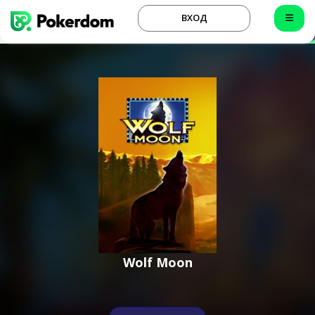
ВХОД
Wolf Moon