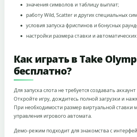
значения символов и таблицу выплат;
работу Wild, Scatter и других специальных си
условия запуска фриспинов и бонусных раунд
настройки размера ставки и автоматических
Как играть в Take Olymp
бесплатно?
Для запуска слота не требуется создавать аккаунт
Откройте игру, дождитесь полной загрузки и наж
При необходимости размер виртуальной ставки 
управления игрового автомата.
Демо-режим подходит для знакомства с интерфей