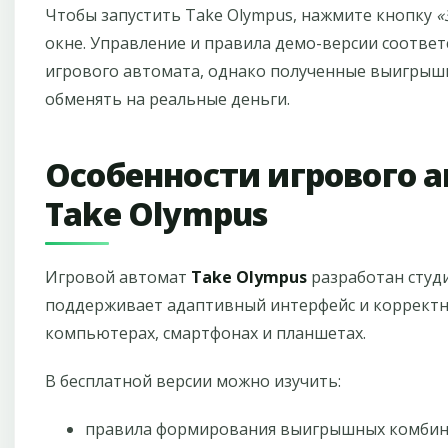
Чтобы запустить Take Olympus, нажмите кнопку
«
окне. Управление и правила демо-версии соотве
игрового автомата, однако полученные выигрыши
обменять на реальные деньги.
Особенности игрового 
Take Olympus
Игровой автомат
Take Olympus
разработан студ
поддерживает адаптивный интерфейс и корректн
компьютерах, смартфонах и планшетах.
В бесплатной версии можно изучить:
правила формирования выигрышных комбин