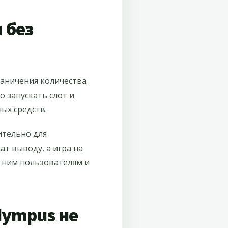
 без
раничения количества
о запускать слот и
ых средств.
тельно для
т выводу, а игра на
тним пользователям и
lympus не