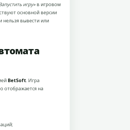
Запустить игру»
в игровом
тствуют основной версии
 нельзя вывести или
автомата
ией
BetSoft
. Игра
о отображается на
аций;