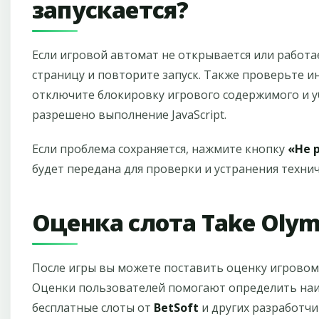
запускается?
Если игровой автомат не открывается или работа
страницу и повторите запуск. Также проверьте и
отключите блокировку игрового содержимого и уб
разрешено выполнение JavaScript.
Если проблема сохраняется, нажмите кнопку
«Не 
будет передана для проверки и устранения техни
Оценка слота Take Oly
После игры вы можете поставить оценку игровом
Оценки пользователей помогают определить на
бесплатные слоты от
BetSoft
и других разработчи