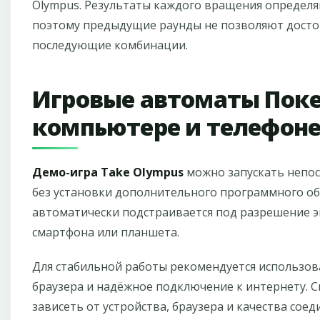
Olympus. Результаты каждого вращения определя
поэтому предыдущие раунды не позволяют досто
последующие комбинации.
Игровые автоматы Пок
компьютере и телефон
Демо-игра Take Olympus
можно запускать непос
без установки дополнительного программного об
автоматически подстраивается под разрешение 
смартфона или планшета.
Для стабильной работы рекомендуется использо
браузера и надёжное подключение к интернету. С
зависеть от устройства, браузера и качества соед