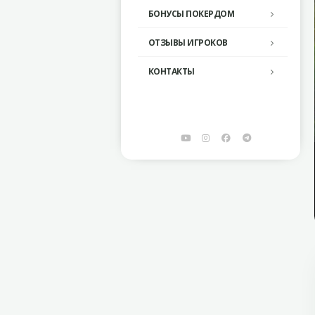
БОНУСЫ ПОКЕРДОМ
ОТЗЫВЫ ИГРОКОВ
КОНТАКТЫ