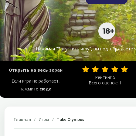
Нажимая "Запустить игру", вы подтверждаете ч
Открыть на весь экран
Рейтинг
5
Если игра не работает,
Всего оценок:
1
нажмите
сюда
Главная
Игры
Take Olympus