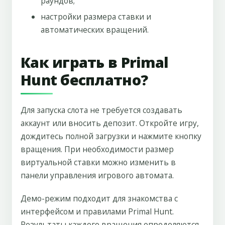
раундов;
настройки размера ставки и
автоматических вращений.
Как играть в Primal
Hunt бесплатно?
Для запуска слота не требуется создавать
аккаунт или вносить депозит. Откройте игру,
дождитесь полной загрузки и нажмите кнопку
вращения. При необходимости размер
виртуальной ставки можно изменить в
панели управления игрового автомата.
Демо-режим подходит для знакомства с
интерфейсом и правилами Primal Hunt.
Результаты каждого вращения определяются