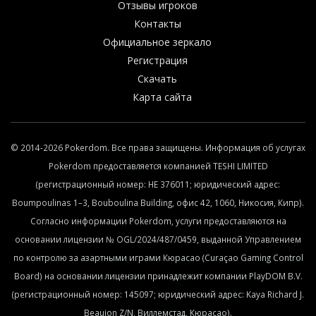
Отзывы игроков
Контакты
Официальное зеркало
Регистрация
Скачать
Карта сайта
© 2014-2026 Pokerdom. Все права защищены. Информация об услугах
Pokerdom предоставляется компанией TESHI LIMITED
(регистрационный номер: HE 376011; юридический адрес:
Boumpoulinas 1–3, Bouboulina Building, офис 42, 1060, Никосия, Кипр).
Согласно информации Pokerdom, услуги предоставляются на
основании лицензии № OGL/2024/487/0459, выданной Управлением
по контролю за азартными играми Кюрасао (Curaçao Gaming Control
Board) на основании лицензии принадлежит компании PlayDOM B.V.
(регистрационный номер: 145097; юридический адрес: Kaya Richard J.
Beaujon Z/N, Виллемстад, Кюрасао).