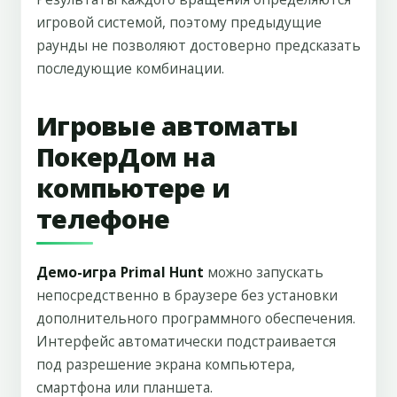
игровой системой, поэтому предыдущие
раунды не позволяют достоверно предсказать
последующие комбинации.
Игровые автоматы
ПокерДом на
компьютере и
телефоне
Демо-игра Primal Hunt
можно запускать
непосредственно в браузере без установки
дополнительного программного обеспечения.
Интерфейс автоматически подстраивается
под разрешение экрана компьютера,
смартфона или планшета.