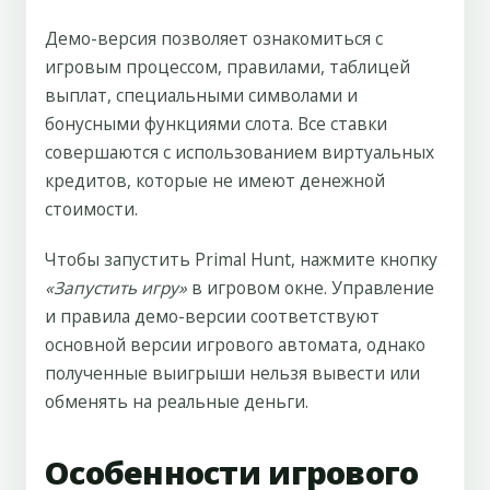
Демо-версия позволяет ознакомиться с
игровым процессом, правилами, таблицей
выплат, специальными символами и
бонусными функциями слота. Все ставки
совершаются с использованием виртуальных
кредитов, которые не имеют денежной
стоимости.
Чтобы запустить Primal Hunt, нажмите кнопку
«Запустить игру»
в игровом окне. Управление
и правила демо-версии соответствуют
основной версии игрового автомата, однако
полученные выигрыши нельзя вывести или
обменять на реальные деньги.
Особенности игрового