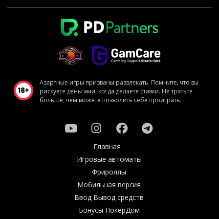
Азартные игры призваны развлекать. Помните, что вы
рискуете деньгами, когда делаете ставки. Не тратьте
больше, чем можете позволить себе проиграть.
Главная
Игровые автоматы
Фрироллы
Мобильная версия
Ввод Вывод средств
Бонусы ПокерДом