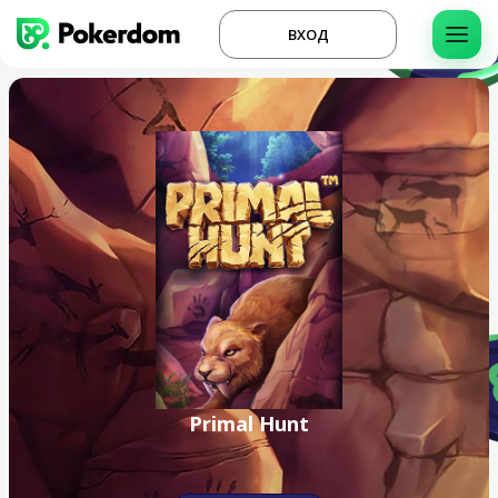
ВХОД
Primal Hunt