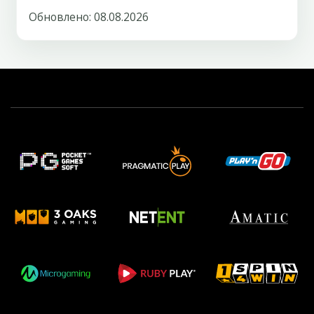
Обновлено:
08.08.2026