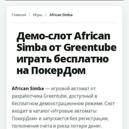
Главная
Игры
African Simba
Демо-слот African
Simba от Greentube
играть бесплатно
на ПокерДом
African Simba
— игровой автомат от
разработчика Greentube, доступный в
бесплатном демонстрационном режиме. Слот
входит в каталог «Игровые автоматы
ПокерДом» и запускается без регистрации,
пополнения счёта и риска потери денег.