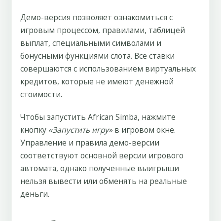
Демо-версия позволяет ознакомиться с
игровым процессом, правилами, таблицей
выплат, специальными символами и
бонусными функциями слота. Все ставки
совершаются с использованием виртуальных
кредитов, которые не имеют денежной
стоимости.
Чтобы запустить African Simba, нажмите
кнопку
«Запустить игру»
в игровом окне.
Управление и правила демо-версии
соответствуют основной версии игрового
автомата, однако полученные выигрыши
нельзя вывести или обменять на реальные
деньги.