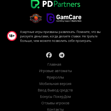
Азартные игры призваны развлекать. Помните, что вы
рискуете деньгами, когда делаете ставки. Не тратьте
больше, чем можете позволить себе проиграть.
Главная
Игровые автоматы
Фрироллы
Мобильная версия
Ввод Вывод средств
Бонусы ПокерДом
Отзывы игроков
Контакты