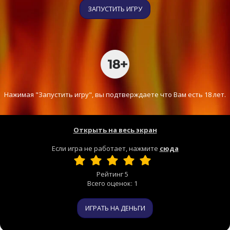
ЗАПУСТИТЬ ИГРУ
Нажимая "Запустить игру", вы подтверждаете что Вам есть 18 лет.
Открыть на весь экран
Если игра не работает, нажмите
сюда
Рейтинг
5
Всего оценок:
1
ИГРАТЬ НА ДЕНЬГИ