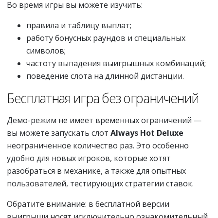
Во время игры вы можете изучить:
правила и таблицу выплат;
работу бонусных раундов и специальных
символов;
частоту выпадения выигрышных комбинаций;
поведение слота на длинной дистанции.
Бесплатная игра без ограничений
Демо-режим не имеет временных ограничений —
вы можете запускать слот
Always Hot Deluxe
неограниченное количество раз. Это особенно
удобно для новых игроков, которые хотят
разобраться в механике, а также для опытных
пользователей, тестирующих стратегии ставок.
Обратите внимание: в бесплатной версии
выигрыши носят исключительно ознакомительный