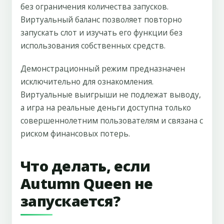
без ограничения количества запусков.
Виртуальный баланс позволяет повторно
запускать слот и изучать его функции без
использования собственных средств.
Демонстрационный режим предназначен
исключительно для ознакомления.
Виртуальные выигрыши не подлежат выводу,
а игра на реальные деньги доступна только
совершеннолетним пользователям и связана с
риском финансовых потерь.
Что делать, если
Autumn Queen не
запускается?