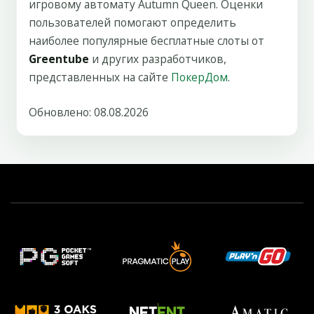
игровому автомату Autumn Queen. Оценки
пользователей помогают определить
наиболее популярные бесплатные слоты от
Greentube
и других разработчиков,
представленных на сайте
ПокерДом
.
Обновлено:
08.08.2026