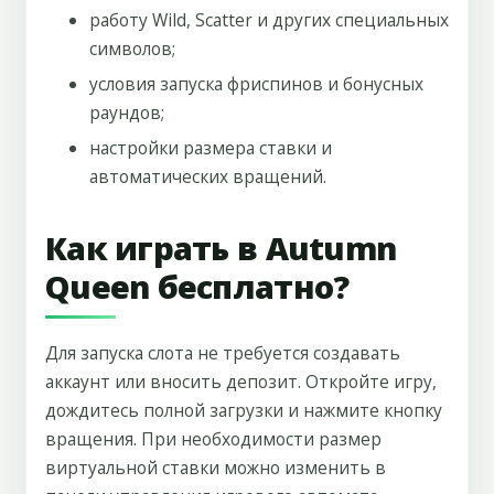
работу Wild, Scatter и других специальных
символов;
условия запуска фриспинов и бонусных
раундов;
настройки размера ставки и
автоматических вращений.
Как играть в Autumn
Queen бесплатно?
Для запуска слота не требуется создавать
аккаунт или вносить депозит. Откройте игру,
дождитесь полной загрузки и нажмите кнопку
вращения. При необходимости размер
виртуальной ставки можно изменить в