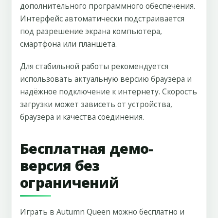
дополнительного программного обеспечения.
Интерфейс автоматически подстраивается
под разрешение экрана компьютера,
смартфона или планшета.
Для стабильной работы рекомендуется
использовать актуальную версию браузера и
надёжное подключение к интернету. Скорость
загрузки может зависеть от устройства,
браузера и качества соединения.
Бесплатная демо-
версия без
ограничений
Играть в Autumn Queen можно бесплатно и