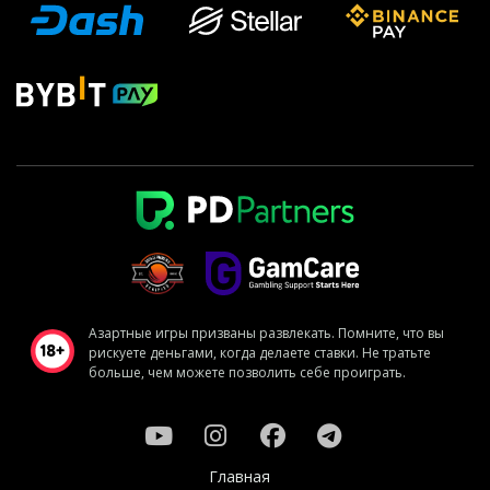
Азартные игры призваны развлекать. Помните, что вы
рискуете деньгами, когда делаете ставки. Не тратьте
больше, чем можете позволить себе проиграть.
Главная