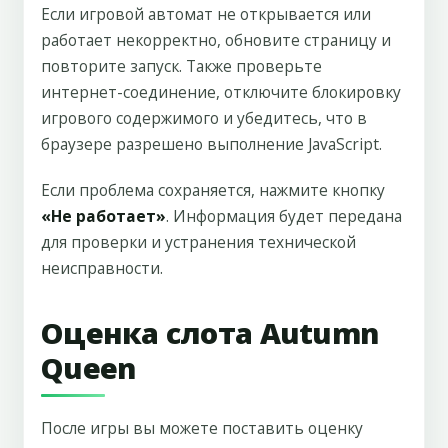
Если игровой автомат не открывается или
работает некорректно, обновите страницу и
повторите запуск. Также проверьте
интернет-соединение, отключите блокировку
игрового содержимого и убедитесь, что в
браузере разрешено выполнение JavaScript.
Если проблема сохраняется, нажмите кнопку
«Не работает»
. Информация будет передана
для проверки и устранения технической
неисправности.
Оценка слота Autumn
Queen
После игры вы можете поставить оценку