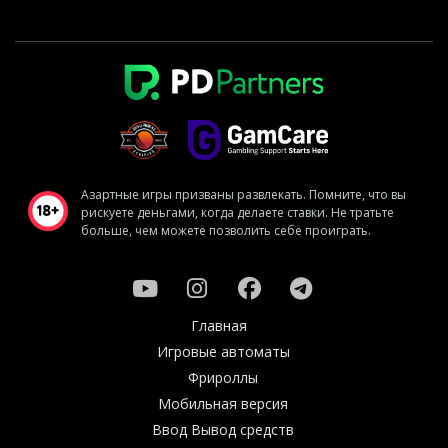
Азартные игры призваны развлекать. Помните, что вы
рискуете деньгами, когда делаете ставки. Не тратьте
больше, чем можете позволить себе проиграть.
Главная
Игровые автоматы
Фрироллы
Мобильная версия
Ввод Вывод средств