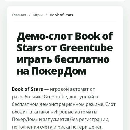
Главная
Игры
Book of Stars
Демо-слот Book of
Stars от Greentube
играть бесплатно
на ПокерДом
Book of Stars
— игровой автомат от
разработчика Greentube, доступный в
бесплатном демонстрационном режиме. Слот
входит в каталог «Игровые автоматы
ПокерДом» и запускается без регистрации,
пополнения счёта и риска потери денег.