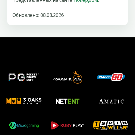
Обновлено:
08.08.2026