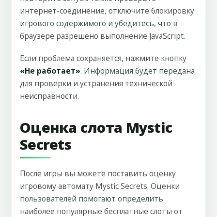
интернет-соединение, отключите блокировку
игрового содержимого и убедитесь, что в
браузере разрешено выполнение JavaScript.
Если проблема сохраняется, нажмите кнопку
«Не работает»
. Информация будет передана
для проверки и устранения технической
неисправности.
Оценка слота Mystic
Secrets
После игры вы можете поставить оценку
игровому автомату Mystic Secrets. Оценки
пользователей помогают определить
наиболее популярные бесплатные слоты от