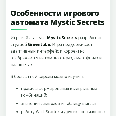
Особенности игрового
автомата Mystic Secrets
Игровой автомат
Mystic Secrets
разработан
студией
Greentube
. Игра поддерживает
адаптивный интерфейс и корректно
отображается на компьютерах, смартфонах и
планшетах.
В бесплатной версии можно изучить:
правила формирования выигрышных
комбинаций;
значения символов и таблицу выплат;
работу Wild, Scatter и других специальных