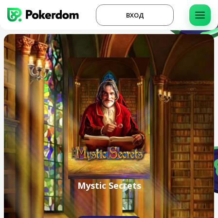
ВХОД
Mystic Secrets