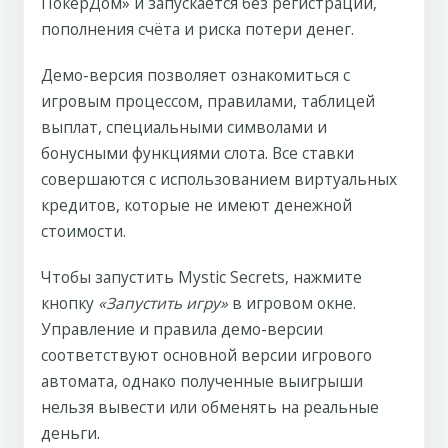
ПокерДом» и запускается без регистрации,
пополнения счёта и риска потери денег.
Демо-версия позволяет ознакомиться с
игровым процессом, правилами, таблицей
выплат, специальными символами и
бонусными функциями слота. Все ставки
совершаются с использованием виртуальных
кредитов, которые не имеют денежной
стоимости.
Чтобы запустить Mystic Secrets, нажмите
кнопку
«Запустить игру»
в игровом окне.
Управление и правила демо-версии
соответствуют основной версии игрового
автомата, однако полученные выигрыши
нельзя вывести или обменять на реальные
деньги.