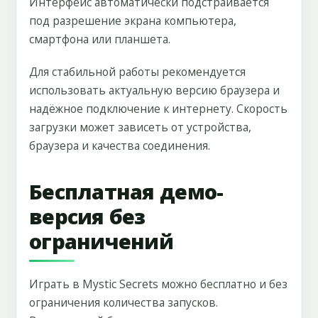
Интерфейс автоматически подстраивается
под разрешение экрана компьютера,
смартфона или планшета.
Для стабильной работы рекомендуется
использовать актуальную версию браузера и
надёжное подключение к интернету. Скорость
загрузки может зависеть от устройства,
браузера и качества соединения.
Бесплатная демо-
версия без
ограничений
Играть в Mystic Secrets можно бесплатно и без
ограничения количества запусков.