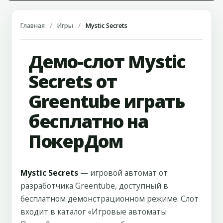
Главная
Игры
Mystic Secrets
Демо-слот Mystic
Secrets от
Greentube играть
бесплатно на
ПокерДом
Mystic Secrets
— игровой автомат от
разработчика Greentube, доступный в
бесплатном демонстрационном режиме. Слот
входит в каталог «Игровые автоматы