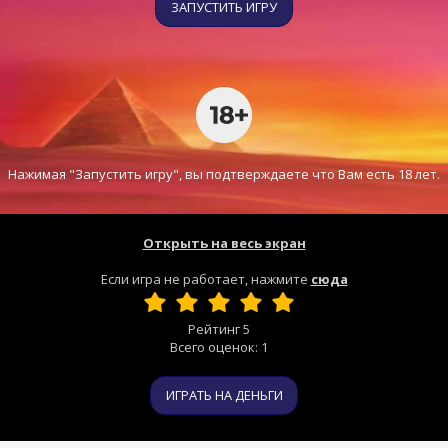
ЗАПУСТИТЬ ИГРУ
Нажимая "Запустить игру", вы подтверждаете что Вам есть 18 лет.
Открыть на весь экран
Если игра не работает, нажмите
сюда
Рейтинг
5
Всего оценок:
1
ИГРАТЬ НА ДЕНЬГИ