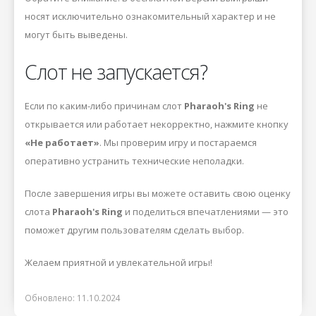
носят исключительно ознакомительный характер и не
могут быть выведены.
Слот не запускается?
Если по каким-либо причинам слот
Pharaoh's Ring
не
открывается или работает некорректно, нажмите кнопку
«Не работает»
. Мы проверим игру и постараемся
оперативно устранить технические неполадки.
После завершения игры вы можете оставить свою оценку
слота
Pharaoh's Ring
и поделиться впечатлениями — это
поможет другим пользователям сделать выбор.
Желаем приятной и увлекательной игры!
Обновлено:
11.10.2024