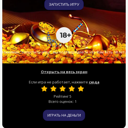
ЗАПУСТИТЬ ИГРУ
Нажимая "Запустить игру", вы подтверждаете что Вам есть 18 лет.
Открыть на весь экран
Если игра не работает, нажмите
сюда
Рейтинг
5
Всего оценок:
1
ИГРАТЬ НА ДЕНЬГИ