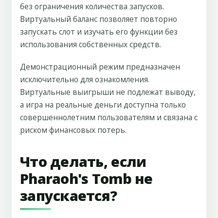
без ограничения количества запусков.
Виртуальный баланс позволяет повторно
запускать слот и изучать его функции без
использования собственных средств.
Демонстрационный режим предназначен
исключительно для ознакомления.
Виртуальные выигрыши не подлежат выводу,
а игра на реальные деньги доступна только
совершеннолетним пользователям и связана с
риском финансовых потерь.
Что делать, если
Pharaoh's Tomb не
запускается?