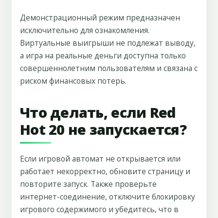
Демонстрационный режим предназначен
исключительно для ознакомления.
Виртуальные выигрыши не подлежат выводу,
а игра на реальные деньги доступна только
совершеннолетним пользователям и связана с
риском финансовых потерь.
Что делать, если Red
Hot 20 не запускается?
Если игровой автомат не открывается или
работает некорректно, обновите страницу и
повторите запуск. Также проверьте
интернет-соединение, отключите блокировку
игрового содержимого и убедитесь, что в