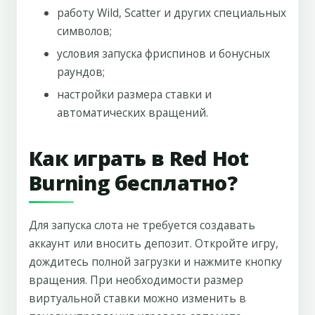
работу Wild, Scatter и других специальных
символов;
условия запуска фриспинов и бонусных
раундов;
настройки размера ставки и
автоматических вращений.
Как играть в Red Hot
Burning бесплатно?
Для запуска слота не требуется создавать
аккаунт или вносить депозит. Откройте игру,
дождитесь полной загрузки и нажмите кнопку
вращения. При необходимости размер
виртуальной ставки можно изменить в