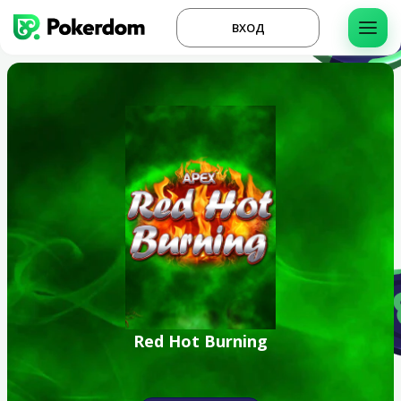
ВХОД
Red Hot Burning