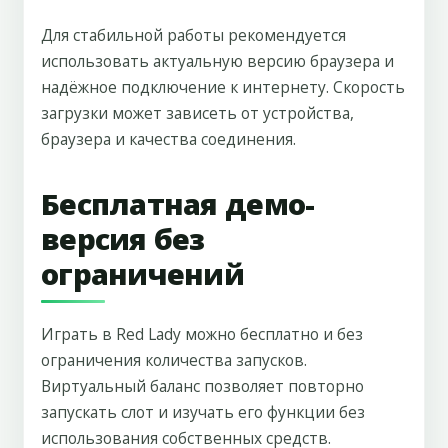
Для стабильной работы рекомендуется
использовать актуальную версию браузера и
надёжное подключение к интернету. Скорость
загрузки может зависеть от устройства,
браузера и качества соединения.
Бесплатная демо-
версия без
ограничений
Играть в Red Lady можно бесплатно и без
ограничения количества запусков.
Виртуальный баланс позволяет повторно
запускать слот и изучать его функции без
использования собственных средств.