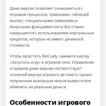
Демо-версия позволяет ознакомиться с
игровым процессом, правилами, таблицей
выплат, специальными символами и
бонусными функциями слота. Все ставки
совершаются с использованием виртуальных
кредитов, которые не имеют денежной
стоимости.
Чтобы запустить Red Lady, нажмите кнопку
«Запустить игру»
в игровом окне. Управление
и правила демо-версии соответствуют
основной версии игрового автомата, однако
полученные выигрыши нельзя вывести или
обменять на реальные деньги.
Особенности игрового