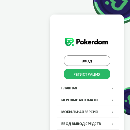
ВХОД
РЕГИСТРАЦИЯ
ГЛАВНАЯ
ИГРОВЫЕ АВТОМАТЫ
МОБИЛЬНАЯ ВЕРСИЯ
ВВОД ВЫВОД СРЕДСТВ