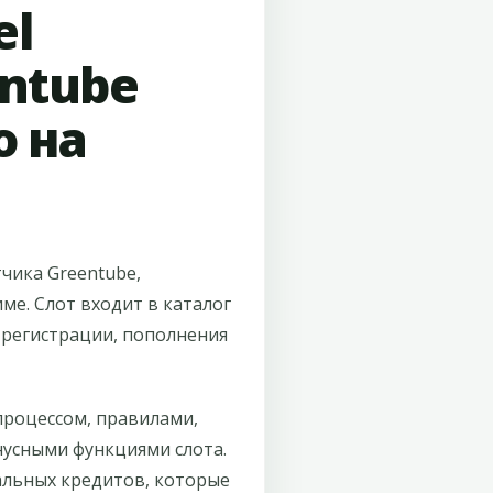
el
entube
о на
чика Greentube,
е. Слот входит в каталог
 регистрации, пополнения
процессом, правилами,
нусными функциями слота.
альных кредитов, которые