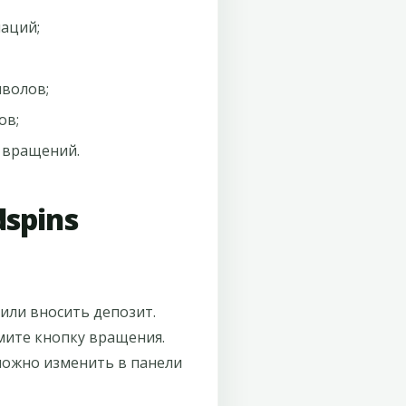
аций;
мволов;
ов;
 вращений.
dspins
 или вносить депозит.
мите кнопку вращения.
можно изменить в панели