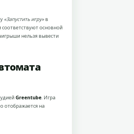
ку
«Запустить игру»
в
и соответствуют основной
ыигрыши нельзя вывести
автомата
тудией
Greentube
. Игра
о отображается на