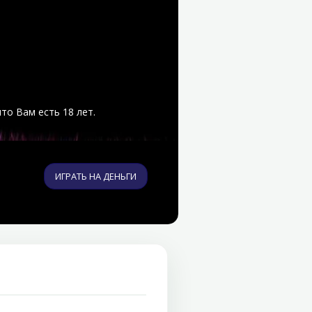
то Вам есть 18 лет.
ИГРАТЬ НА ДЕНЬГИ