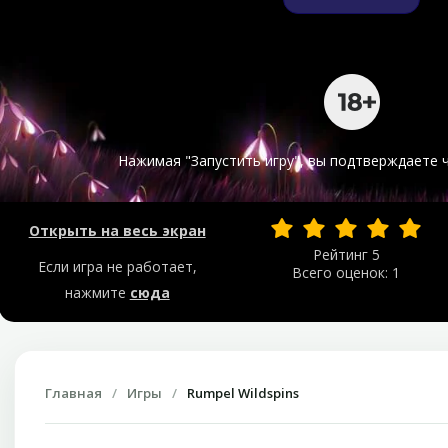
Нажимая "Запустить игру", вы подтверждаете ч
Открыть на весь экран
Рейтинг
5
Если игра не работает,
Всего оценок:
1
нажмите
сюда
Главная
Игры
Rumpel Wildspins